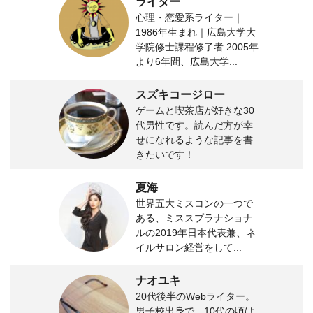
ライター
心理・恋愛系ライター｜
1986年生まれ｜広島大学大
学院修士課程修了者 2005年
より6年間、広島大学...
スズキコージロー
ゲームと喫茶店が好きな30
代男性です。読んだ方が幸
せになれるような記事を書
きたいです！
夏海
世界五大ミスコンの一つで
ある、ミススプラナショナ
ルの2019年日本代表兼、ネ
イルサロン経営をして...
ナオユキ
20代後半のWebライター。
男子校出身で、10代の頃は