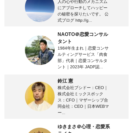
人の心や行動のメカニズム
にアプローチしてハッピー
の秘密を探りたいです。 公
式ブログ http://g...
NAOTO＠恋愛コンサル
タント
1984年生まれ｜恋愛コンサ
ルティングサービス「肉食
部」代表｜恋愛コンサルタ
ント｜2023年 JADP認...
鈴江 憲
株式会社ブシドー：CEO｜
株式会社ミックスボック
ス：CFO｜マザーシップ合
同会社：CEO｜日本WEBマ
ー...
ゆきまさ＠心理・恋愛系