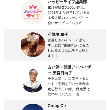
ハッピーライフ編集部
累計登録数3,500万以上、
2001年より運営している日
本最大級のマッチング・出
会いサービス「ハッピ...
小野塚 晴子
読書好きのインドア派で
す。恋に消極的な人にも楽
しめるような記事を目指し
ます！
占い師・開運アドバイザ
ー 天宮日向子
干支九星・九星気学・タロ
ット・手相を用いた総合鑑
定を行う占い師。 鑑定歴は
約25年にわたり、個...
Group O'z