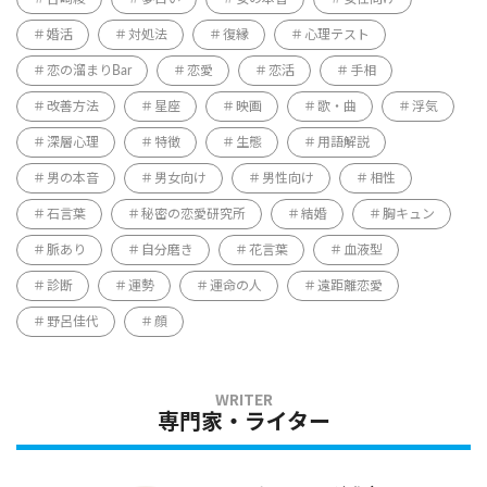
婚活
対処法
復縁
心理テスト
恋の溜まりBar
恋愛
恋活
手相
改善方法
星座
映画
歌・曲
浮気
深層心理
特徴
生態
用語解説
男の本音
男女向け
男性向け
相性
石言葉
秘密の恋愛研究所
結婚
胸キュン
脈あり
自分磨き
花言葉
血液型
診断
運勢
運命の人
遠距離恋愛
野呂佳代
顔
専門家・ライター