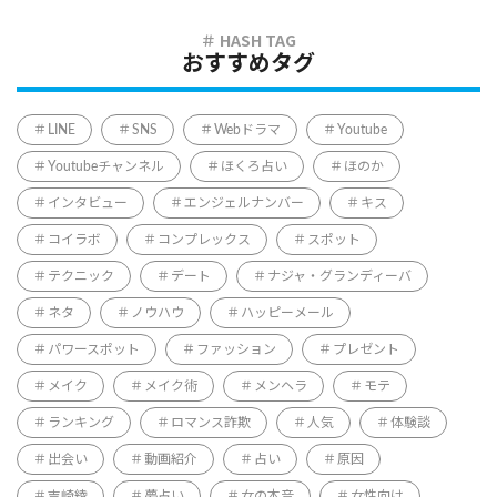
おすすめタグ
LINE
SNS
Webドラマ
Youtube
Youtubeチャンネル
ほくろ占い
ほのか
インタビュー
エンジェルナンバー
キス
コイラボ
コンプレックス
スポット
テクニック
デート
ナジャ・グランディーバ
ネタ
ノウハウ
ハッピーメール
パワースポット
ファッション
プレゼント
メイク
メイク術
メンヘラ
モテ
ランキング
ロマンス詐欺
人気
体験談
出会い
動画紹介
占い
原因
吉崎綾
夢占い
女の本音
女性向け