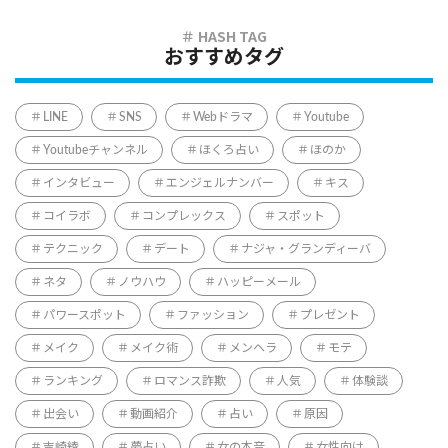
おすすめタグ
LINE
SNS
Webドラマ
Youtube
Youtubeチャンネル
ほくろ占い
ほのか
インタビュー
エンジェルナンバー
キス
コイラボ
コンプレックス
スポット
テクニック
デート
ナジャ・グランディーバ
ネタ
ノウハウ
ハッピーメール
パワースポット
ファッション
プレゼント
メイク
メイク術
メンヘラ
モテ
ランキング
ロマンス詐欺
人気
体験談
出会い
動画紹介
占い
原因
吉崎綾
夢占い
女の本音
女性向け