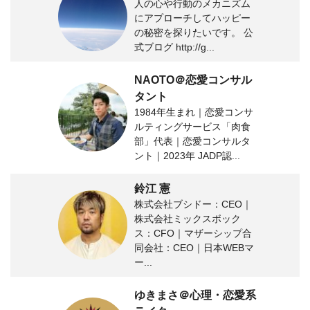
人の心や行動のメカニズム
にアプローチしてハッピー
の秘密を探りたいです。 公
式ブログ http://g...
NAOTO＠恋愛コンサル
タント
1984年生まれ｜恋愛コンサ
ルティングサービス「肉食
部」代表｜恋愛コンサルタ
ント｜2023年 JADP認...
鈴江 憲
株式会社ブシドー：CEO｜
株式会社ミックスボック
ス：CFO｜マザーシップ合
同会社：CEO｜日本WEBマ
ー...
ゆきまさ＠心理・恋愛系