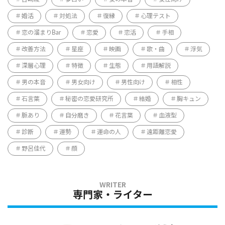
婚活
対処法
復縁
心理テスト
恋の溜まりBar
恋愛
恋活
手相
改善方法
星座
映画
歌・曲
浮気
深層心理
特徴
生態
用語解説
男の本音
男女向け
男性向け
相性
石言葉
秘密の恋愛研究所
結婚
胸キュン
脈あり
自分磨き
花言葉
血液型
診断
運勢
運命の人
遠距離恋愛
野呂佳代
顔
専門家・ライター