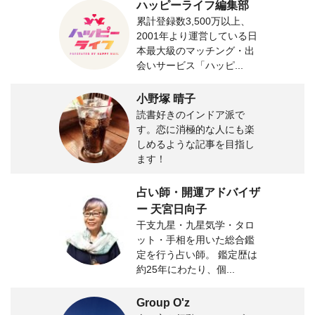
ハッピーライフ編集部
累計登録数3,500万以上、
2001年より運営している日
本最大級のマッチング・出
会いサービス「ハッピ...
小野塚 晴子
読書好きのインドア派で
す。恋に消極的な人にも楽
しめるような記事を目指し
ます！
占い師・開運アドバイザ
ー 天宮日向子
干支九星・九星気学・タロ
ット・手相を用いた総合鑑
定を行う占い師。 鑑定歴は
約25年にわたり、個...
Group O'z