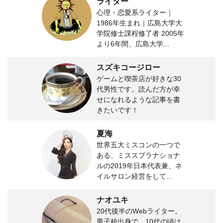
ライター
心理・恋愛系ライター｜
1986年生まれ｜広島大学大
学院修士課程修了者 2005年
より6年間、広島大学...
スズキコージロー
ゲームと喫茶店が好きな30
代男性です。読んだ方が幸
せになれるような記事を書
きたいです！
夏海
世界五大ミスコンの一つで
ある、ミススプラナショナ
ルの2019年日本代表兼、ネ
イルサロン経営をして...
ナオユキ
20代後半のWebライター。
男子校出身で、10代の頃は