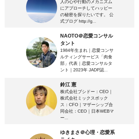
人の心や行動のメカニズム
にアプローチしてハッピー
の秘密を探りたいです。 公
式ブログ http://g...
NAOTO＠恋愛コンサル
タント
1984年生まれ｜恋愛コンサ
ルティングサービス「肉食
部」代表｜恋愛コンサルタ
ント｜2023年 JADP認...
鈴江 憲
株式会社ブシドー：CEO｜
株式会社ミックスボック
ス：CFO｜マザーシップ合
同会社：CEO｜日本WEBマ
ー...
ゆきまさ＠心理・恋愛系