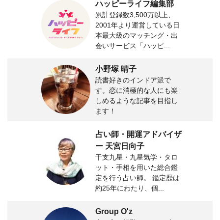
ハッピーライフ編集部
累計登録数3,500万以上、
2001年より運営している日
本最大級のマッチング・出
会いサービス「ハッピ...
小野塚 晴子
読書好きのインドア派で
す。恋に消極的な人にも楽
しめるような記事を目指し
ます！
占い師・開運アドバイザ
ー 天宮日向子
干支九星・九星気学・タロ
ット・手相を用いた総合鑑
定を行う占い師。 鑑定歴は
約25年にわたり、個...
Group O'z