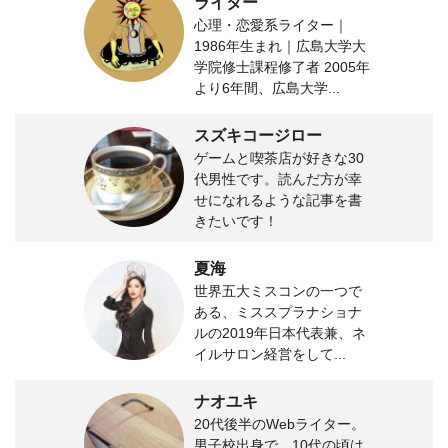
ライター
心理・恋愛系ライター｜
1986年生まれ｜広島大学大
学院修士課程修了者 2005年
より6年間、広島大学...
スズキコージロー
ゲームと喫茶店が好きな30
代男性です。読んだ方が幸
せになれるような記事を書
きたいです！
夏海
世界五大ミスコンの一つで
ある、ミススプラナショナ
ルの2019年日本代表兼、ネ
イルサロン経営をして...
ナオユキ
20代後半のWebライター。
男子校出身で、10代の頃は