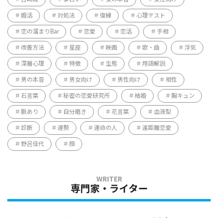
婚活
対処法
復縁
心理テスト
恋の溜まりBar
恋愛
恋活
手相
改善方法
星座
映画
歌・曲
浮気
深層心理
特徴
生態
用語解説
男の本音
男女向け
男性向け
相性
石言葉
秘密の恋愛研究所
結婚
胸キュン
脈あり
自分磨き
花言葉
血液型
診断
運勢
運命の人
遠距離恋愛
野呂佳代
顔
専門家・ライター