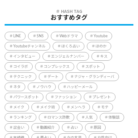
おすすめタグ
LINE
SNS
Webドラマ
Youtube
Youtubeチャンネル
ほくろ占い
ほのか
インタビュー
エンジェルナンバー
キス
コイラボ
コンプレックス
スポット
テクニック
デート
ナジャ・グランディーバ
ネタ
ノウハウ
ハッピーメール
パワースポット
ファッション
プレゼント
メイク
メイク術
メンヘラ
モテ
ランキング
ロマンス詐欺
人気
体験談
出会い
動画紹介
占い
原因
吉崎綾
夢占い
女の本音
女性向け