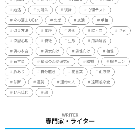
婚活
対処法
復縁
心理テスト
恋の溜まりBar
恋愛
恋活
手相
改善方法
星座
映画
歌・曲
浮気
深層心理
特徴
生態
用語解説
男の本音
男女向け
男性向け
相性
石言葉
秘密の恋愛研究所
結婚
胸キュン
脈あり
自分磨き
花言葉
血液型
診断
運勢
運命の人
遠距離恋愛
野呂佳代
顔
専門家・ライター