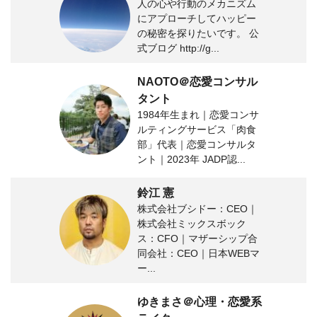
人の心や行動のメカニズム
にアプローチしてハッピー
の秘密を探りたいです。 公
式ブログ http://g...
NAOTO＠恋愛コンサル
タント
1984年生まれ｜恋愛コンサ
ルティングサービス「肉食
部」代表｜恋愛コンサルタ
ント｜2023年 JADP認...
鈴江 憲
株式会社ブシドー：CEO｜
株式会社ミックスボック
ス：CFO｜マザーシップ合
同会社：CEO｜日本WEBマ
ー...
ゆきまさ＠心理・恋愛系