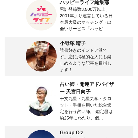
ハッピーライフ編集部
累計登録数3,500万以上、
2001年より運営している日
本最大級のマッチング・出
会いサービス「ハッピ...
小野塚 晴子
読書好きのインドア派で
す。恋に消極的な人にも楽
しめるような記事を目指し
ます！
占い師・開運アドバイザ
ー 天宮日向子
干支九星・九星気学・タロ
ット・手相を用いた総合鑑
定を行う占い師。 鑑定歴は
約25年にわたり、個...
Group O'z