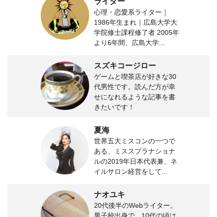
ライター
心理・恋愛系ライター｜
1986年生まれ｜広島大学大
学院修士課程修了者 2005年
より6年間、広島大学...
スズキコージロー
ゲームと喫茶店が好きな30
代男性です。読んだ方が幸
せになれるような記事を書
きたいです！
夏海
世界五大ミスコンの一つで
ある、ミススプラナショナ
ルの2019年日本代表兼、ネ
イルサロン経営をして...
ナオユキ
20代後半のWebライター。
男子校出身で、10代の頃は