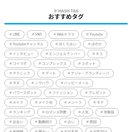
おすすめタグ
LINE
SNS
Webドラマ
Youtube
Youtubeチャンネル
ほくろ占い
ほのか
インタビュー
エンジェルナンバー
キス
コイラボ
コンプレックス
スポット
テクニック
デート
ナジャ・グランディーバ
ネタ
ノウハウ
ハッピーメール
パワースポット
ファッション
プレゼント
メイク
メイク術
メンヘラ
モテ
ランキング
ロマンス詐欺
人気
体験談
出会い
動画紹介
占い
原因
吉崎綾
夢占い
女の本音
女性向け