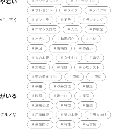
店や若い
パワースポット
ファッション
プレゼント
メイク
メイク術
心に、古く
メンヘラ
モテ
ランキング
ロマンス詐欺
人気
体験談
出会い
動画紹介
占い
原因
吉崎綾
夢占い
女の本音
女性向け
婚活
対処法
復縁
心理テスト
恋の溜まりBar
恋愛
恋活
手相
改善方法
星座
マがいる
映画
歌・曲
浮気
深層心理
特徴
生態
台グルメな
用語解説
男の本音
男女向け
男性向け
相性
石言葉