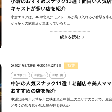
小倉のおすすめスナック13選！面白い人気
キャストが多い店を紹介
小倉エリアは、JRや北九州モノレールが乗り入れる小倉駅を中
から多くの飲食店が集まっていると…
続きを読む
特集
2024年5月29日
2024年12月9日
スポット
出会い
歌・曲
中洲の人気スナック11選！老舗店や美人マ
おすすめの店を紹介
中洲は那珂川と博多川に挟まれた中州上のエリアのことで、屋
ど多くの飲食店や飲み屋が軒を連ねい…