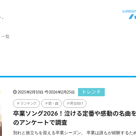
ト。
」一覧
トレンド
2025年2月10日
2026年2月25日
ランキング
歌・曲
男女向け
卒業ソング2026！泣ける定番や感動の名曲を
のアンケートで調査
別れと旅立ちを迎える卒業シーズン。 卒業は誰もが経験するた