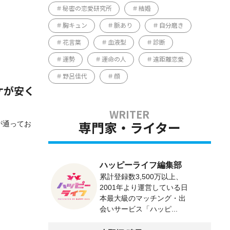
秘密の恋愛研究所
結婚
胸キュン
脈あり
自分磨き
花言葉
血液型
診断
運勢
運命の人
遠距離恋愛
野呂佳代
顔
ケが安く
が通ってお
専門家・ライター
ハッピーライフ編集部
累計登録数3,500万以上、
2001年より運営している日
本最大級のマッチング・出
会いサービス「ハッピ...