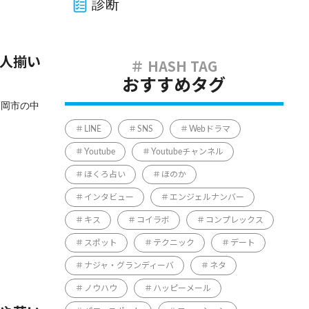
診断
美人揃い
おすすめタグ
福岡市の中
LINE
SNS
Webドラマ
Youtube
Youtubeチャンネル
ほくろ占い
ほのか
インタビュー
エンジェルナンバー
キス
コイラボ
コンプレックス
スポット
テクニック
デート
ナジャ・グランディーバ
ネタ
ノウハウ
ハッピーメール