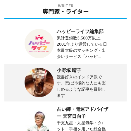
専門家・ライター
ハッピーライフ編集部
累計登録数3,500万以上、
2001年より運営している日
本最大級のマッチング・出
会いサービス「ハッピ...
小野塚 晴子
読書好きのインドア派で
す。恋に消極的な人にも楽
しめるような記事を目指し
ます！
占い師・開運アドバイザ
ー 天宮日向子
干支九星・九星気学・タロ
ット・手相を用いた総合鑑