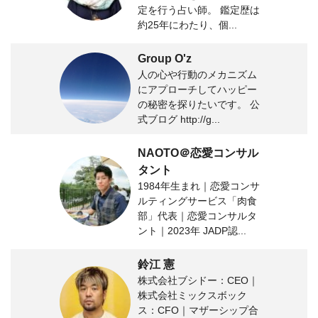
定を行う占い師。 鑑定歴は
約25年にわたり、個...
Group O'z
人の心や行動のメカニズム
にアプローチしてハッピー
の秘密を探りたいです。 公
式ブログ http://g...
NAOTO＠恋愛コンサル
タント
1984年生まれ｜恋愛コンサ
ルティングサービス「肉食
部」代表｜恋愛コンサルタ
ント｜2023年 JADP認...
鈴江 憲
株式会社ブシドー：CEO｜
株式会社ミックスボック
ス：CFO｜マザーシップ合