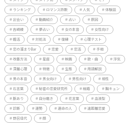
メイク
メイク術
メンヘラ
モテ
ランキング
ロマンス詐欺
人気
体験談
出会い
動画紹介
占い
原因
吉崎綾
夢占い
女の本音
女性向け
婚活
対処法
復縁
心理テスト
恋の溜まりBar
恋愛
恋活
手相
改善方法
星座
映画
歌・曲
浮気
深層心理
特徴
生態
用語解説
男の本音
男女向け
男性向け
相性
石言葉
秘密の恋愛研究所
結婚
胸キュン
脈あり
自分磨き
花言葉
血液型
診断
運勢
運命の人
遠距離恋愛
野呂佳代
顔