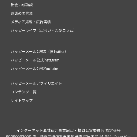
出会い成功談
お褒めの言葉
メディア掲載・広告実績
ハッピーライフ（出会い・恋愛コラム）
ハッピーメール公式X（旧Twitter）
ハッピーメール公式instagram
ハッピーメール公式YouTube
ハッピーメールアフィリエイト
コンテンツ一覧
サイトマップ
インターネット異性紹介事業届出・福岡公安委員会 認定番号
90080003000 第二種電気通信事業者届出済 届出番号H4-094『ハッピー