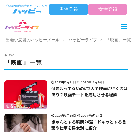
男性登録
女性登録
出会い恋愛のハッピーメール
ハッピーライフ
「映画」一覧
TAG
「映画」一覧
2025年9月11日
2025年11月26日
付き合ってないのに2人で映画に行くのは
あり？映画デートを成功させる秘訣
恋活
2024年1月18日
2024年8月19日
きゅんとする瞬間24選！ドキッとする言
葉や仕草を男女別に紹介