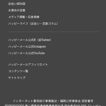
出会い成功談
お褒めの言葉
メディア掲載・広告実績
ハッピーライフ（出会い・恋愛コラム）
ハッピーメール公式X（旧Twitter）
ハッピーメール公式instagram
ハッピーメール公式YouTube
ハッピーメールアフィリエイト
コンテンツ一覧
サイトマップ
インターネット異性紹介事業届出・福岡公安委員会 認定番号
90080003000 第二種電気通信事業者届出済 届出番号H4-094『ハッピー