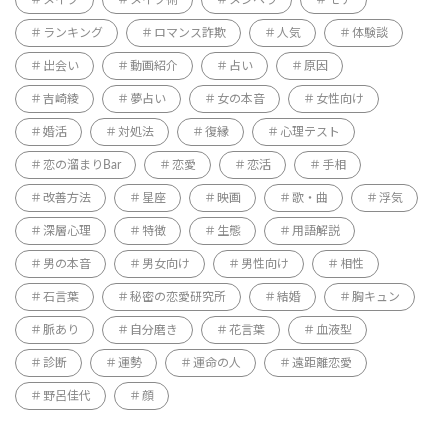
メイク
メイク術
メンヘラ
モテ
ランキング
ロマンス詐欺
人気
体験談
出会い
動画紹介
占い
原因
吉崎綾
夢占い
女の本音
女性向け
婚活
対処法
復縁
心理テスト
恋の溜まりBar
恋愛
恋活
手相
改善方法
星座
映画
歌・曲
浮気
深層心理
特徴
生態
用語解説
男の本音
男女向け
男性向け
相性
石言葉
秘密の恋愛研究所
結婚
胸キュン
脈あり
自分磨き
花言葉
血液型
診断
運勢
運命の人
遠距離恋愛
野呂佳代
顔