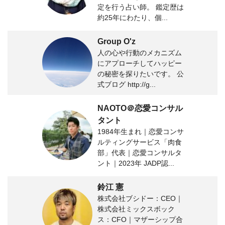
定を行う占い師。 鑑定歴は
約25年にわたり、個...
Group O'z
人の心や行動のメカニズム
にアプローチしてハッピー
の秘密を探りたいです。 公
式ブログ http://g...
NAOTO＠恋愛コンサル
タント
1984年生まれ｜恋愛コンサ
ルティングサービス「肉食
部」代表｜恋愛コンサルタ
ント｜2023年 JADP認...
鈴江 憲
株式会社ブシドー：CEO｜
株式会社ミックスボック
ス：CFO｜マザーシップ合