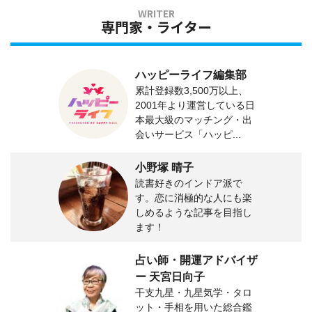
専門家・ライター
ハッピーライフ編集部
累計登録数3,500万以上、
2001年より運営している日
本最大級のマッチング・出
会いサービス「ハッピ...
小野塚 晴子
読書好きのインドア派で
す。恋に消極的な人にも楽
しめるような記事を目指し
ます！
占い師・開運アドバイザ
ー 天宮日向子
干支九星・九星気学・タロ
ット・手相を用いた総合鑑