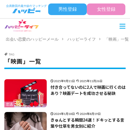
男性登録
女性登録
出会い恋愛のハッピーメール
ハッピーライフ
「映画」一覧
TAG
「映画」一覧
2025年9月11日
2025年11月26日
付き合ってないのに2人で映画に行くのは
あり？映画デートを成功させる秘訣
恋活
2024年1月18日
2024年8月19日
きゅんとする瞬間24選！ドキッとする言
葉や仕草を男女別に紹介