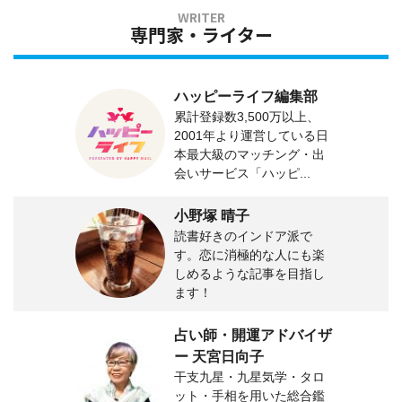
専門家・ライター
ハッピーライフ編集部
累計登録数3,500万以上、
2001年より運営している日
本最大級のマッチング・出
会いサービス「ハッピ...
小野塚 晴子
読書好きのインドア派で
す。恋に消極的な人にも楽
しめるような記事を目指し
ます！
占い師・開運アドバイザ
ー 天宮日向子
干支九星・九星気学・タロ
ット・手相を用いた総合鑑