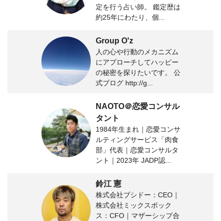
定を行う占い師。 鑑定歴は
約25年にわたり、個...
Group O'z
人の心や行動のメカニズム
にアプローチしてハッピー
の秘密を探りたいです。 公
式ブログ http://g...
NAOTO＠恋愛コンサル
タント
1984年生まれ｜恋愛コンサ
ルティングサービス「肉食
部」代表｜恋愛コンサルタ
ント｜2023年 JADP認...
鈴江 憲
株式会社ブシドー：CEO｜
株式会社ミックスボック
ス：CFO｜マザーシップ合