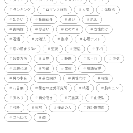
メイク
メイク術
メンヘラ
モテ
ランキング
ロマンス詐欺
人気
体験談
出会い
動画紹介
占い
原因
吉崎綾
夢占い
女の本音
女性向け
婚活
対処法
復縁
心理テスト
恋の溜まりBar
恋愛
恋活
手相
改善方法
星座
映画
歌・曲
浮気
深層心理
特徴
生態
用語解説
男の本音
男女向け
男性向け
相性
石言葉
秘密の恋愛研究所
結婚
胸キュン
脈あり
自分磨き
花言葉
血液型
診断
運勢
運命の人
遠距離恋愛
野呂佳代
顔