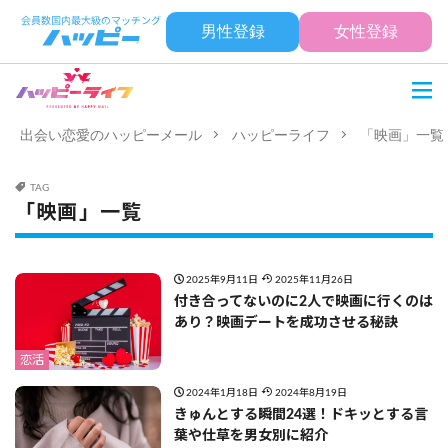
男性登録
女性登録
出会い恋愛のハッピーメール
ハッピーライフ
「映画」一覧
TAG
「映画」一覧
2025年9月11日
2025年11月26日
付き合ってないのに2人で映画に行くのは
あり？映画デートを成功させる秘訣
恋活
2024年1月18日
2024年8月19日
きゅんとする瞬間24選！ドキッとする言
葉や仕草を男女別に紹介