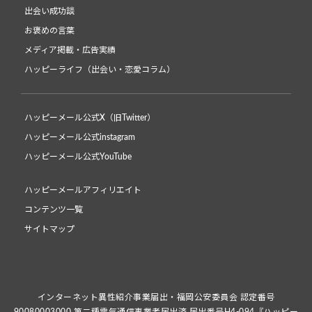
出会い成功談
お褒めの言葉
メディア掲載・広告実績
ハッピーライフ（出会い・恋愛コラム）
ハッピーメール公式X（旧Twitter）
ハッピーメール公式instagram
ハッピーメール公式YouTube
ハッピーメールアフィリエイト
コンテンツ一覧
サイトマップ
インターネット異性紹介事業届出・福岡公安委員会 認定番号
90080003000 第二種電気通信事業者届出済 届出番号H4-094『ハッピー