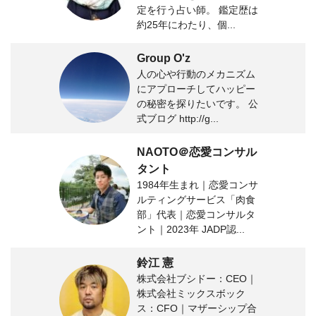
定を行う占い師。 鑑定歴は
約25年にわたり、個...
Group O'z
人の心や行動のメカニズム
にアプローチしてハッピー
の秘密を探りたいです。 公
式ブログ http://g...
NAOTO＠恋愛コンサル
タント
1984年生まれ｜恋愛コンサ
ルティングサービス「肉食
部」代表｜恋愛コンサルタ
ント｜2023年 JADP認...
鈴江 憲
株式会社ブシドー：CEO｜
株式会社ミックスボック
ス：CFO｜マザーシップ合