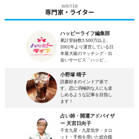
専門家・ライター
ハッピーライフ編集部
累計登録数3,500万以上、
2001年より運営している日
本最大級のマッチング・出
会いサービス「ハッピ...
小野塚 晴子
読書好きのインドア派で
す。恋に消極的な人にも楽
しめるような記事を目指し
ます！
占い師・開運アドバイザ
ー 天宮日向子
干支九星・九星気学・タロ
ット・手相を用いた総合鑑