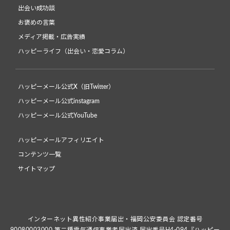
出会い成功談
お褒めの言葉
メディア掲載・広告実績
ハッピーライフ（出会い・恋愛コラム）
ハッピーメール公式X（旧Twitter）
ハッピーメール公式instagram
ハッピーメール公式YouTube
ハッピーメールアフィリエイト
コンテンツ一覧
サイトマップ
インターネット異性紹介事業届出・福岡公安委員会 認定番号
90080003000 第二種電気通信事業者届出済 届出番号H4-094『ハッピー