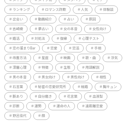
メイク
メイク術
メンヘラ
モテ
ランキング
ロマンス詐欺
人気
体験談
出会い
動画紹介
占い
原因
吉崎綾
夢占い
女の本音
女性向け
婚活
対処法
復縁
心理テスト
恋の溜まりBar
恋愛
恋活
手相
改善方法
星座
映画
歌・曲
浮気
深層心理
特徴
生態
用語解説
男の本音
男女向け
男性向け
相性
石言葉
秘密の恋愛研究所
結婚
胸キュン
脈あり
自分磨き
花言葉
血液型
診断
運勢
運命の人
遠距離恋愛
野呂佳代
顔