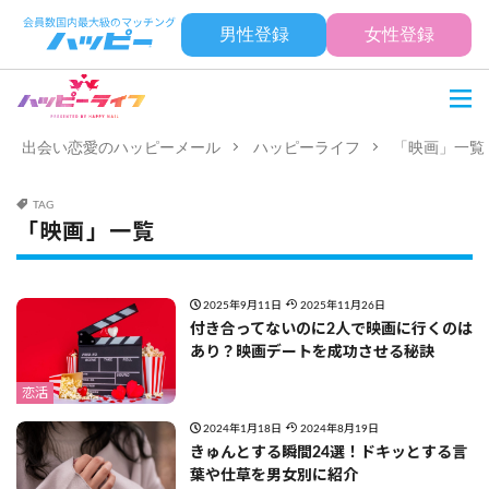
男性登録
女性登録
出会い恋愛のハッピーメール
ハッピーライフ
「映画」一覧
TAG
「映画」一覧
2025年9月11日
2025年11月26日
付き合ってないのに2人で映画に行くのは
あり？映画デートを成功させる秘訣
恋活
2024年1月18日
2024年8月19日
きゅんとする瞬間24選！ドキッとする言
葉や仕草を男女別に紹介