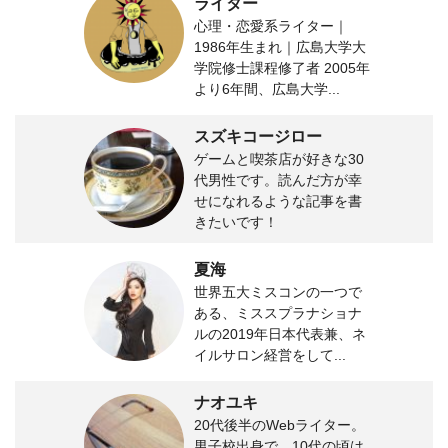
ライター
心理・恋愛系ライター｜
1986年生まれ｜広島大学大
学院修士課程修了者 2005年
より6年間、広島大学...
スズキコージロー
ゲームと喫茶店が好きな30
代男性です。読んだ方が幸
せになれるような記事を書
きたいです！
夏海
世界五大ミスコンの一つで
ある、ミススプラナショナ
ルの2019年日本代表兼、ネ
イルサロン経営をして...
ナオユキ
20代後半のWebライター。
男子校出身で、10代の頃は