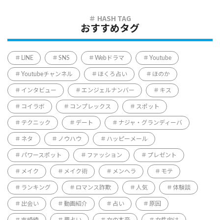
おすすめタグ
LINE
SNS
Webドラマ
Youtube
Youtubeチャンネル
ほくろ占い
ほのか
インタビュー
エンジェルナンバー
キス
コイラボ
コンプレックス
スポット
テクニック
デート
ナジャ・グランディーバ
ネタ
ノウハウ
ハッピーメール
パワースポット
ファッション
プレゼント
メイク
メイク術
メンヘラ
モテ
ランキング
ロマンス詐欺
人気
体験談
出会い
動画紹介
占い
原因
吉崎綾
夢占い
女の本音
女性向け