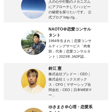
人の心や行動のメカニズム
にアプローチしてハッピー
の秘密を探りたいです。 公
式ブログ http://g...
NAOTO＠恋愛コンサル
タント
1984年生まれ｜恋愛コンサ
ルティングサービス「肉食
部」代表｜恋愛コンサルタ
ント｜2023年 JADP認...
鈴江 憲
株式会社ブシドー：CEO｜
株式会社ミックスボック
ス：CFO｜マザーシップ合
同会社：CEO｜日本WEBマ
ー...
ゆきまさ＠心理・恋愛系