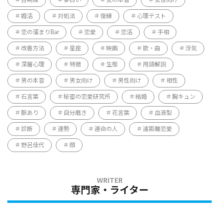
婚活
対処法
復縁
心理テスト
恋の溜まりBar
恋愛
恋活
手相
改善方法
星座
映画
歌・曲
浮気
深層心理
特徴
生態
用語解説
男の本音
男女向け
男性向け
相性
石言葉
秘密の恋愛研究所
結婚
胸キュン
脈あり
自分磨き
花言葉
血液型
診断
運勢
運命の人
遠距離恋愛
野呂佳代
顔
専門家・ライター