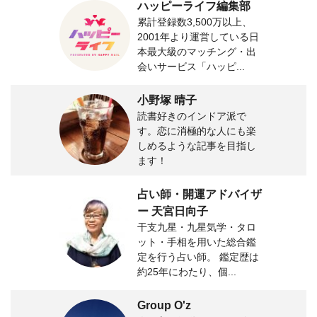
ハッピーライフ編集部
累計登録数3,500万以上、
2001年より運営している日
本最大級のマッチング・出
会いサービス「ハッピ...
小野塚 晴子
読書好きのインドア派で
す。恋に消極的な人にも楽
しめるような記事を目指し
ます！
占い師・開運アドバイザ
ー 天宮日向子
干支九星・九星気学・タロ
ット・手相を用いた総合鑑
定を行う占い師。 鑑定歴は
約25年にわたり、個...
Group O'z