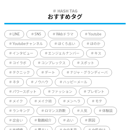
おすすめタグ
LINE
SNS
Webドラマ
Youtube
Youtubeチャンネル
ほくろ占い
ほのか
インタビュー
エンジェルナンバー
キス
コイラボ
コンプレックス
スポット
テクニック
デート
ナジャ・グランディーバ
ネタ
ノウハウ
ハッピーメール
パワースポット
ファッション
プレゼント
メイク
メイク術
メンヘラ
モテ
ランキング
ロマンス詐欺
人気
体験談
出会い
動画紹介
占い
原因
吉崎綾
夢占い
女の本音
女性向け