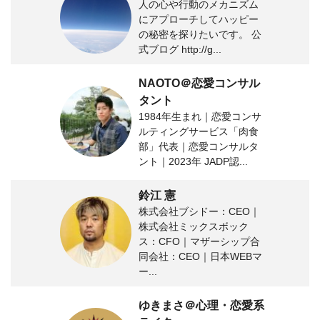
人の心や行動のメカニズム
にアプローチしてハッピー
の秘密を探りたいです。 公
式ブログ http://g...
NAOTO＠恋愛コンサル
タント
1984年生まれ｜恋愛コンサ
ルティングサービス「肉食
部」代表｜恋愛コンサルタ
ント｜2023年 JADP認...
鈴江 憲
株式会社ブシドー：CEO｜
株式会社ミックスボック
ス：CFO｜マザーシップ合
同会社：CEO｜日本WEBマ
ー...
ゆきまさ＠心理・恋愛系