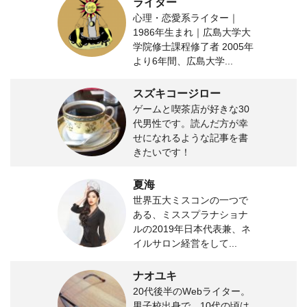
ライター
心理・恋愛系ライター｜
1986年生まれ｜広島大学大
学院修士課程修了者 2005年
より6年間、広島大学...
スズキコージロー
ゲームと喫茶店が好きな30
代男性です。読んだ方が幸
せになれるような記事を書
きたいです！
夏海
世界五大ミスコンの一つで
ある、ミススプラナショナ
ルの2019年日本代表兼、ネ
イルサロン経営をして...
ナオユキ
20代後半のWebライター。
男子校出身で、10代の頃は