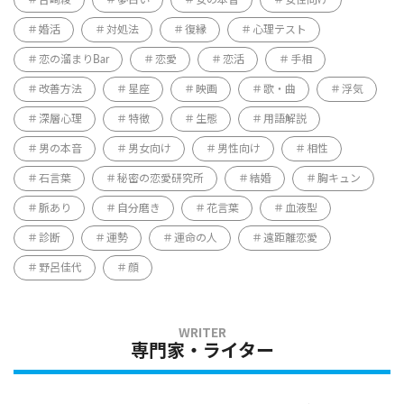
婚活
対処法
復縁
心理テスト
恋の溜まりBar
恋愛
恋活
手相
改善方法
星座
映画
歌・曲
浮気
深層心理
特徴
生態
用語解説
男の本音
男女向け
男性向け
相性
石言葉
秘密の恋愛研究所
結婚
胸キュン
脈あり
自分磨き
花言葉
血液型
診断
運勢
運命の人
遠距離恋愛
野呂佳代
顔
専門家・ライター