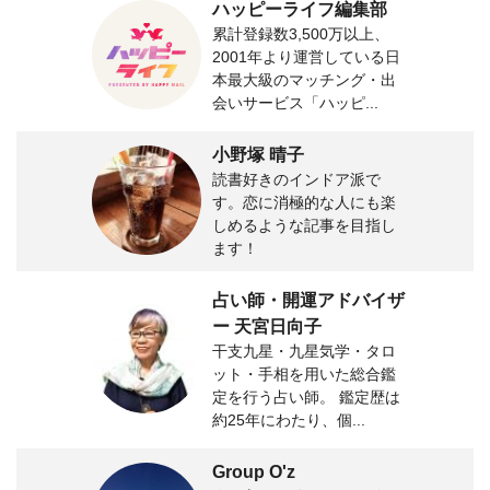
ハッピーライフ編集部
累計登録数3,500万以上、
2001年より運営している日
本最大級のマッチング・出
会いサービス「ハッピ...
小野塚 晴子
読書好きのインドア派で
す。恋に消極的な人にも楽
しめるような記事を目指し
ます！
占い師・開運アドバイザ
ー 天宮日向子
干支九星・九星気学・タロ
ット・手相を用いた総合鑑
定を行う占い師。 鑑定歴は
約25年にわたり、個...
Group O'z