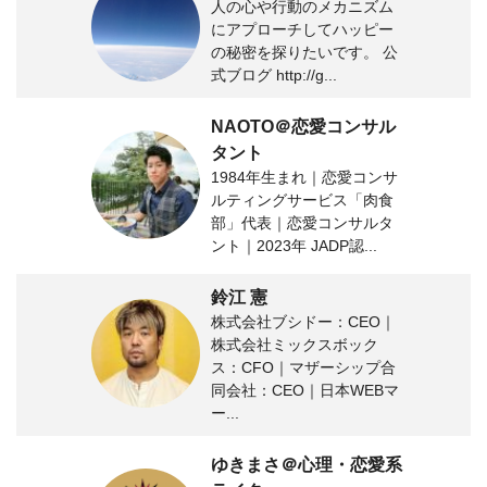
人の心や行動のメカニズム
にアプローチしてハッピー
の秘密を探りたいです。 公
式ブログ http://g...
NAOTO＠恋愛コンサル
タント
1984年生まれ｜恋愛コンサ
ルティングサービス「肉食
部」代表｜恋愛コンサルタ
ント｜2023年 JADP認...
鈴江 憲
株式会社ブシドー：CEO｜
株式会社ミックスボック
ス：CFO｜マザーシップ合
同会社：CEO｜日本WEBマ
ー...
ゆきまさ＠心理・恋愛系