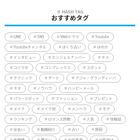
おすすめタグ
LINE
SNS
Webドラマ
Youtube
Youtubeチャンネル
ほくろ占い
ほのか
インタビュー
エンジェルナンバー
キス
コイラボ
コンプレックス
スポット
テクニック
デート
ナジャ・グランディーバ
ネタ
ノウハウ
ハッピーメール
パワースポット
ファッション
プレゼント
メイク
メイク術
メンヘラ
モテ
ランキング
ロマンス詐欺
人気
体験談
出会い
動画紹介
占い
原因
吉崎綾
夢占い
女の本音
女性向け