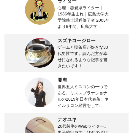
ライター
心理・恋愛系ライター｜
1986年生まれ｜広島大学大
学院修士課程修了者 2005年
より6年間、広島大学...
スズキコージロー
ゲームと喫茶店が好きな30
代男性です。読んだ方が幸
せになれるような記事を書
きたいです！
夏海
世界五大ミスコンの一つで
ある、ミススプラナショナ
ルの2019年日本代表兼、ネ
イルサロン経営をして...
ナオユキ
20代後半のWebライター。
男子校出身で、10代の頃は