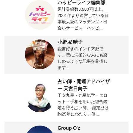
ハッピーライフ編集部
累計登録数3,500万以上、
2001年より運営している日
本最大級のマッチング・出
会いサービス「ハッピ...
小野塚 晴子
読書好きのインドア派で
す。恋に消極的な人にも楽
しめるような記事を目指し
ます！
占い師・開運アドバイザ
ー 天宮日向子
干支九星・九星気学・タロ
ット・手相を用いた総合鑑
定を行う占い師。 鑑定歴は
約25年にわたり、個...
Group O'z