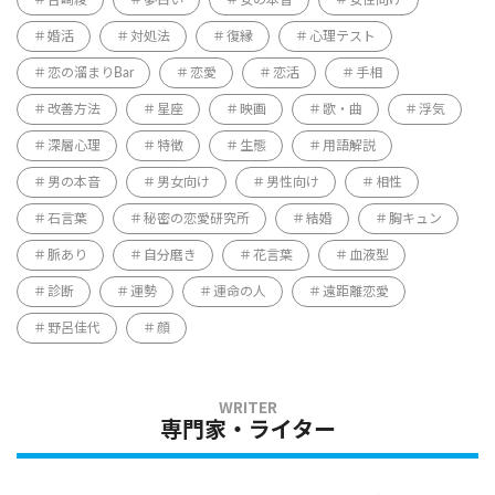
婚活
対処法
復縁
心理テスト
恋の溜まりBar
恋愛
恋活
手相
改善方法
星座
映画
歌・曲
浮気
深層心理
特徴
生態
用語解説
男の本音
男女向け
男性向け
相性
石言葉
秘密の恋愛研究所
結婚
胸キュン
脈あり
自分磨き
花言葉
血液型
診断
運勢
運命の人
遠距離恋愛
野呂佳代
顔
専門家・ライター