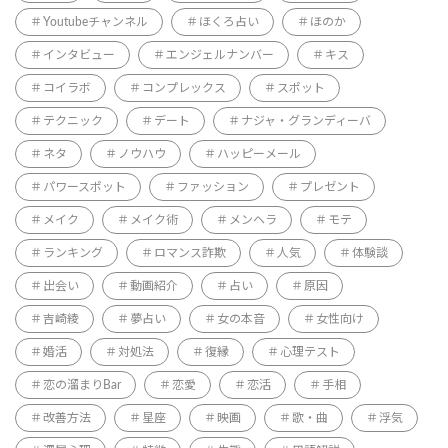
Youtubeチャンネル
ほくろ占い
ほのか
インタビュー
エンジェルナンバー
キス
コイラボ
コンプレックス
スポット
テクニック
デート
ナジャ・グランディーバ
ネタ
ノウハウ
ハッピーメール
パワースポット
ファッション
プレゼント
メイク
メイク術
メンヘラ
モテ
ランキング
ロマンス詐欺
人気
体験談
出会い
動画紹介
占い
原因
吉崎綾
夢占い
女の本音
女性向け
婚活
対処法
復縁
心理テスト
恋の溜まりBar
恋愛
恋活
手相
改善方法
星座
映画
歌・曲
浮気