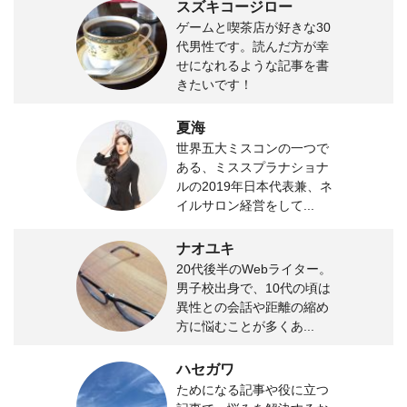
スズキコージロー
ゲームと喫茶店が好きな30
代男性です。読んだ方が幸
せになれるような記事を書
きたいです！
夏海
世界五大ミスコンの一つで
ある、ミススプラナショナ
ルの2019年日本代表兼、ネ
イルサロン経営をして...
ナオユキ
20代後半のWebライター。
男子校出身で、10代の頃は
異性との会話や距離の縮め
方に悩むことが多くあ...
ハセガワ
ためになる記事や役に立つ