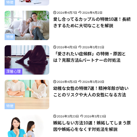
特徴
2026年4月7日
2026年4月2日
愛し合ってるカップルの特徴10選！長続
きするために大切なことを解説
特徴
2026年4月3日
2026年3月31日
「愛されたい症候群」の特徴・原因と
は？克服方法&パートナーの対処法
深層心理
2026年4月2日
2026年3月20日
幼稚な女性の特徴7選！精神年齢が幼い
ことのリスクや大人の女性になる方法
特徴
2026年3月23日
2026年3月13日
嫉妬しない方法10選！嫉妬してしまう原
因や嫉妬心をなくす対処法を解説