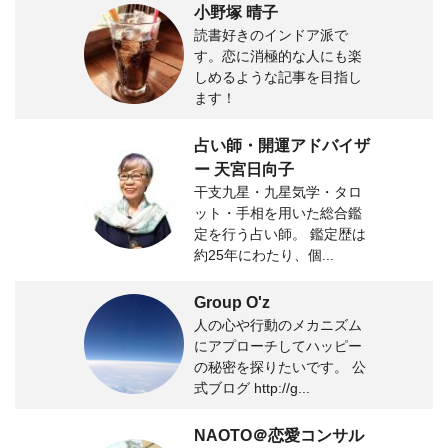
小野塚 晴子
読書好きのインドア派で
す。恋に消極的な人にも楽
しめるような記事を目指し
ます！
占い師・開運アドバイザ
ー 天宮日向子
干支九星・九星気学・タロ
ット・手相を用いた総合鑑
定を行う占い師。 鑑定歴は
約25年にわたり、個...
Group O'z
人の心や行動のメカニズム
にアプローチしてハッピー
の秘密を探りたいです。 公
式ブログ http://g...
NAOTO＠恋愛コンサル