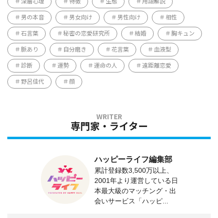
深層心理
特徴
生態
用語解説
男の本音
男女向け
男性向け
相性
石言葉
秘密の恋愛研究所
結婚
胸キュン
脈あり
自分磨き
花言葉
血液型
診断
運勢
運命の人
遠距離恋愛
野呂佳代
顔
専門家・ライター
ハッピーライフ編集部
累計登録数3,500万以上、
2001年より運営している日
本最大級のマッチング・出
会いサービス「ハッピ...