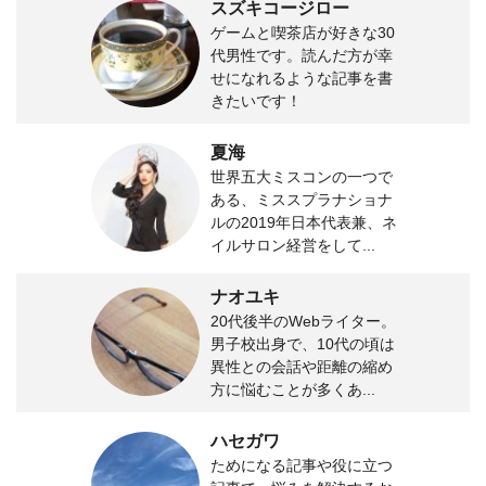
スズキコージロー
ゲームと喫茶店が好きな30
代男性です。読んだ方が幸
せになれるような記事を書
きたいです！
夏海
世界五大ミスコンの一つで
ある、ミススプラナショナ
ルの2019年日本代表兼、ネ
イルサロン経営をして...
ナオユキ
20代後半のWebライター。
男子校出身で、10代の頃は
異性との会話や距離の縮め
方に悩むことが多くあ...
ハセガワ
ためになる記事や役に立つ