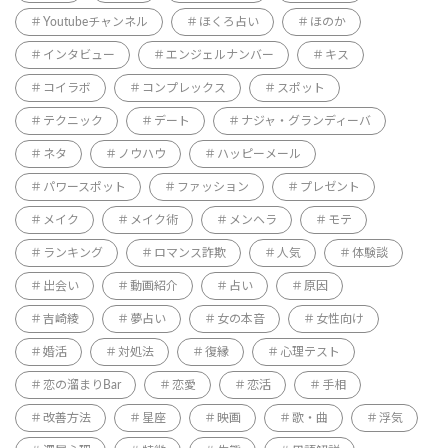
Youtubeチャンネル
ほくろ占い
ほのか
インタビュー
エンジェルナンバー
キス
コイラボ
コンプレックス
スポット
テクニック
デート
ナジャ・グランディーバ
ネタ
ノウハウ
ハッピーメール
パワースポット
ファッション
プレゼント
メイク
メイク術
メンヘラ
モテ
ランキング
ロマンス詐欺
人気
体験談
出会い
動画紹介
占い
原因
吉崎綾
夢占い
女の本音
女性向け
婚活
対処法
復縁
心理テスト
恋の溜まりBar
恋愛
恋活
手相
改善方法
星座
映画
歌・曲
浮気