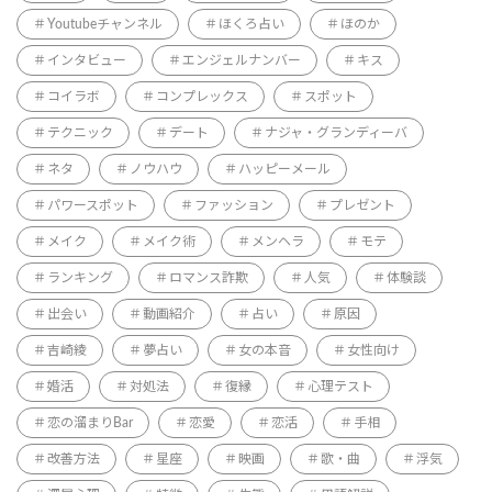
Youtubeチャンネル
ほくろ占い
ほのか
インタビュー
エンジェルナンバー
キス
コイラボ
コンプレックス
スポット
テクニック
デート
ナジャ・グランディーバ
ネタ
ノウハウ
ハッピーメール
パワースポット
ファッション
プレゼント
メイク
メイク術
メンヘラ
モテ
ランキング
ロマンス詐欺
人気
体験談
出会い
動画紹介
占い
原因
吉崎綾
夢占い
女の本音
女性向け
婚活
対処法
復縁
心理テスト
恋の溜まりBar
恋愛
恋活
手相
改善方法
星座
映画
歌・曲
浮気