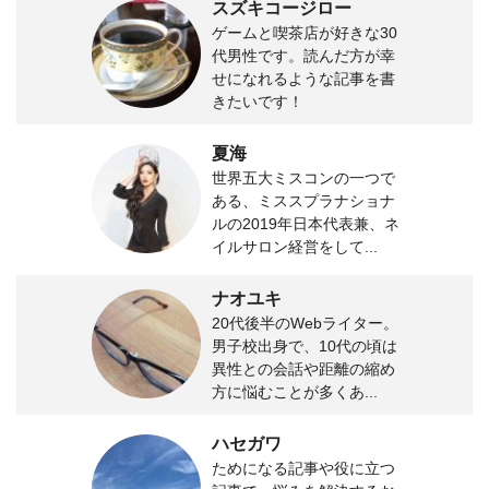
スズキコージロー
ゲームと喫茶店が好きな30
代男性です。読んだ方が幸
せになれるような記事を書
きたいです！
夏海
世界五大ミスコンの一つで
ある、ミススプラナショナ
ルの2019年日本代表兼、ネ
イルサロン経営をして...
ナオユキ
20代後半のWebライター。
男子校出身で、10代の頃は
異性との会話や距離の縮め
方に悩むことが多くあ...
ハセガワ
ためになる記事や役に立つ