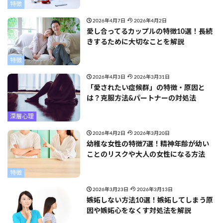
特徴
2026年4月7日
2026年4月2日
愛し合ってるカップルの特徴10選！長続
きするために大切なことを解説
特徴
2026年4月3日
2026年3月31日
「愛されたい症候群」の特徴・原因と
は？克服方法&パートナーの対処法
深層心理
2026年4月2日
2026年3月20日
幼稚な女性の特徴7選！精神年齢が幼い
ことのリスクや大人の女性になる方法
特徴
2026年3月23日
2026年3月13日
嫉妬しない方法10選！嫉妬してしまう原
因や嫉妬心をなくす対処法を解説