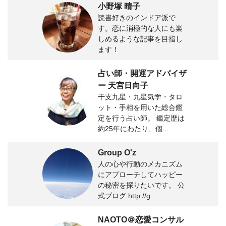
小野塚 晴子
読書好きのインドア派で
す。恋に消極的な人にも楽
しめるような記事を目指し
ます！
占い師・開運アドバイザ
ー 天宮日向子
干支九星・九星気学・タロ
ット・手相を用いた総合鑑
定を行う占い師。 鑑定歴は
約25年にわたり、個...
Group O'z
人の心や行動のメカニズム
にアプローチしてハッピー
の秘密を探りたいです。 公
式ブログ http://g...
NAOTO＠恋愛コンサル