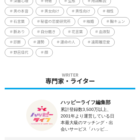
深層心理
特徴
生態
用語解説
男の本音
男女向け
男性向け
相性
石言葉
秘密の恋愛研究所
結婚
胸キュン
脈あり
自分磨き
花言葉
血液型
診断
運勢
運命の人
遠距離恋愛
野呂佳代
顔
専門家・ライター
ハッピーライフ編集部
累計登録数3,500万以上、
2001年より運営している日
本最大級のマッチング・出
会いサービス「ハッピ...