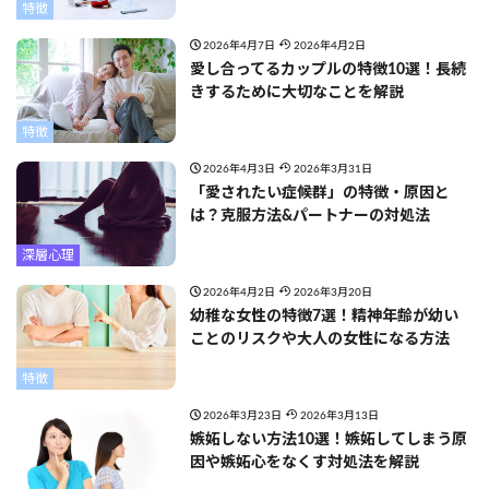
特徴
2026年4月7日
2026年4月2日
愛し合ってるカップルの特徴10選！長続
きするために大切なことを解説
特徴
2026年4月3日
2026年3月31日
「愛されたい症候群」の特徴・原因と
は？克服方法&パートナーの対処法
深層心理
2026年4月2日
2026年3月20日
幼稚な女性の特徴7選！精神年齢が幼い
ことのリスクや大人の女性になる方法
特徴
2026年3月23日
2026年3月13日
嫉妬しない方法10選！嫉妬してしまう原
因や嫉妬心をなくす対処法を解説