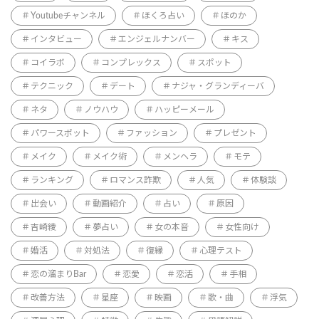
Youtubeチャンネル
ほくろ占い
ほのか
インタビュー
エンジェルナンバー
キス
コイラボ
コンプレックス
スポット
テクニック
デート
ナジャ・グランディーバ
ネタ
ノウハウ
ハッピーメール
パワースポット
ファッション
プレゼント
メイク
メイク術
メンヘラ
モテ
ランキング
ロマンス詐欺
人気
体験談
出会い
動画紹介
占い
原因
吉崎綾
夢占い
女の本音
女性向け
婚活
対処法
復縁
心理テスト
恋の溜まりBar
恋愛
恋活
手相
改善方法
星座
映画
歌・曲
浮気