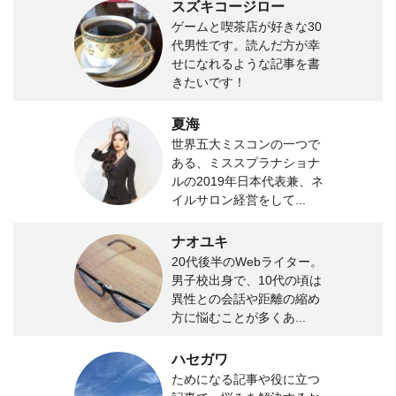
スズキコージロー
ゲームと喫茶店が好きな30
代男性です。読んだ方が幸
せになれるような記事を書
きたいです！
夏海
世界五大ミスコンの一つで
ある、ミススプラナショナ
ルの2019年日本代表兼、ネ
イルサロン経営をして...
ナオユキ
20代後半のWebライター。
男子校出身で、10代の頃は
異性との会話や距離の縮め
方に悩むことが多くあ...
ハセガワ
ためになる記事や役に立つ