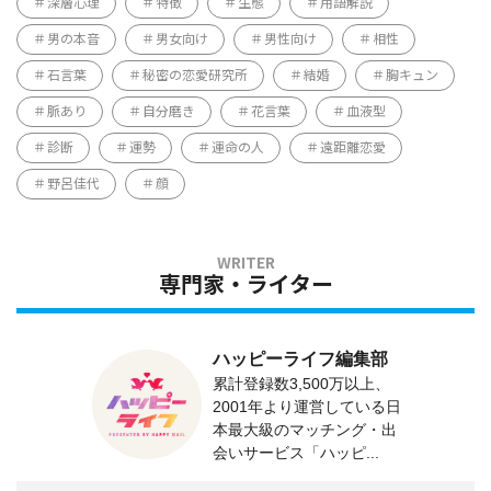
深層心理
特徴
生態
用語解説
男の本音
男女向け
男性向け
相性
石言葉
秘密の恋愛研究所
結婚
胸キュン
脈あり
自分磨き
花言葉
血液型
診断
運勢
運命の人
遠距離恋愛
野呂佳代
顔
専門家・ライター
ハッピーライフ編集部
累計登録数3,500万以上、
2001年より運営している日
本最大級のマッチング・出
会いサービス「ハッピ...