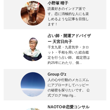
小野塚 晴子
読書好きのインドア派で
す。恋に消極的な人にも楽
しめるような記事を目指し
ます！
占い師・開運アドバイザ
ー 天宮日向子
干支九星・九星気学・タロ
ット・手相を用いた総合鑑
定を行う占い師。 鑑定歴は
約25年にわたり、個...
Group O'z
人の心や行動のメカニズム
にアプローチしてハッピー
の秘密を探りたいです。 公
式ブログ http://g...
NAOTO＠恋愛コンサル