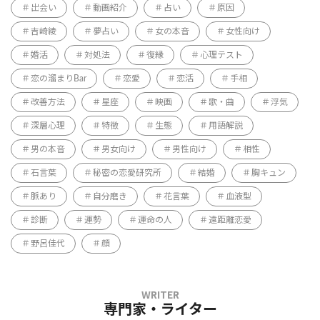
出会い
動画紹介
占い
原因
吉崎綾
夢占い
女の本音
女性向け
婚活
対処法
復縁
心理テスト
恋の溜まりBar
恋愛
恋活
手相
改善方法
星座
映画
歌・曲
浮気
深層心理
特徴
生態
用語解説
男の本音
男女向け
男性向け
相性
石言葉
秘密の恋愛研究所
結婚
胸キュン
脈あり
自分磨き
花言葉
血液型
診断
運勢
運命の人
遠距離恋愛
野呂佳代
顔
専門家・ライター