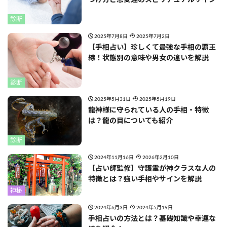
つけ方と恋愛運のスピリチュアルサイン
診断
2025年7月8日
2025年7月2日
【手相占い】珍しくて最強な手相の覇王
線！状態別の意味や男女の違いを解説
診断
2025年5月31日
2025年5月19日
龍神様に守られている人の手相・特徴
は？龍の目についても紹介
診断
2024年11月16日
2026年2月10日
【占い師監修】守護霊が神クラスな人の
特徴とは？強い手相やサインを解説
神秘
2024年6月3日
2024年5月19日
手相占いの方法とは？基礎知識や幸運な