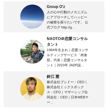
Group O'z
人の心や行動のメカニズム
にアプローチしてハッピー
の秘密を探りたいです。 公
式ブログ http://g...
NAOTO＠恋愛コンサル
タント
1984年生まれ｜恋愛コンサ
ルティングサービス「肉食
部」代表｜恋愛コンサルタ
ント｜2023年 JADP認...
鈴江 憲
株式会社ブシドー：CEO｜
株式会社ミックスボック
ス：CFO｜マザーシップ合
同会社：CEO｜日本WEBマ
ー...