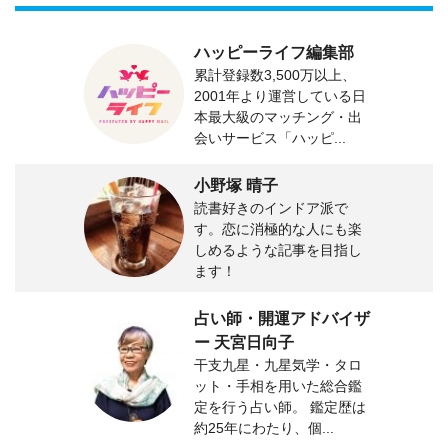
ハッピーライフ編集部
累計登録数3,500万以上、
2001年より運営している日
本最大級のマッチング・出
会いサービス「ハッピ...
小野塚 晴子
読書好きのインドア派で
す。恋に消極的な人にも楽
しめるような記事を目指し
ます！
占い師・開運アドバイザ
ー 天宮日向子
干支九星・九星気学・タロ
ット・手相を用いた総合鑑
定を行う占い師。 鑑定歴は
約25年にわたり、個...