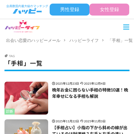
男性登録
女性登録
出会い恋愛のハッピーメール
ハッピーライフ
「手相」一覧
TAG
「手相」一覧
2025年12月23日
2025年12月4日
晩年お金に困らない手相の特徴10選！晩
年幸せになる手相も解説
診断
2025年11月22日
2025年11月3日
【手相占い】小指の下から斜めの線が出