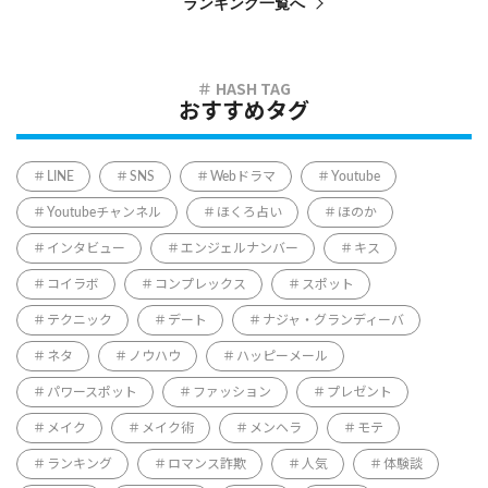
ランキング一覧へ
おすすめタグ
LINE
SNS
Webドラマ
Youtube
Youtubeチャンネル
ほくろ占い
ほのか
インタビュー
エンジェルナンバー
キス
コイラボ
コンプレックス
スポット
テクニック
デート
ナジャ・グランディーバ
ネタ
ノウハウ
ハッピーメール
パワースポット
ファッション
プレゼント
メイク
メイク術
メンヘラ
モテ
ランキング
ロマンス詐欺
人気
体験談