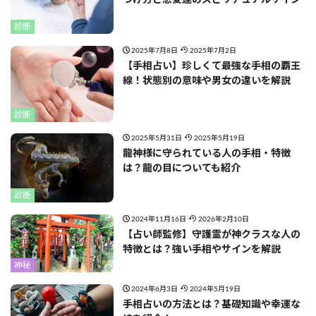
つけ方と恋愛運のスピリチュアルサイン
診断
2025年7月8日
2025年7月2日
【手相占い】珍しくて最強な手相の覇王
線！状態別の意味や男女の違いを解説
診断
2025年5月31日
2025年5月19日
龍神様に守られている人の手相・特徴
は？龍の目についても紹介
診断
2024年11月16日
2026年2月10日
【占い師監修】守護霊が神クラスな人の
特徴とは？強い手相やサインを解説
神秘
2024年6月3日
2024年5月19日
手相占いの方法とは？基礎知識や幸運な