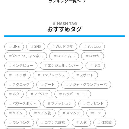
ランキング一覧へ
おすすめタグ
LINE
SNS
Webドラマ
Youtube
Youtubeチャンネル
ほくろ占い
ほのか
インタビュー
エンジェルナンバー
キス
コイラボ
コンプレックス
スポット
テクニック
デート
ナジャ・グランディーバ
ネタ
ノウハウ
ハッピーメール
パワースポット
ファッション
プレゼント
メイク
メイク術
メンヘラ
モテ
ランキング
ロマンス詐欺
人気
体験談