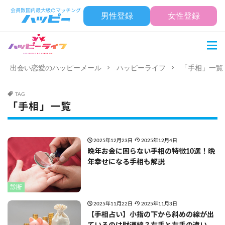
男性登録
女性登録
出会い恋愛のハッピーメール
ハッピーライフ
「手相」一覧
TAG
「手相」一覧
2025年12月23日
2025年12月4日
晩年お金に困らない手相の特徴10選！晩
年幸せになる手相も解説
診断
2025年11月22日
2025年11月3日
【手相占い】小指の下から斜めの線が出