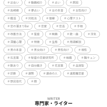
出会い
動画紹介
占い
原因
吉崎綾
夢占い
女の本音
女性向け
婚活
対処法
復縁
心理テスト
恋の溜まりBar
恋愛
恋活
手相
改善方法
星座
映画
歌・曲
浮気
深層心理
特徴
生態
用語解説
男の本音
男女向け
男性向け
相性
石言葉
秘密の恋愛研究所
結婚
胸キュン
脈あり
自分磨き
花言葉
血液型
診断
運勢
運命の人
遠距離恋愛
野呂佳代
顔
専門家・ライター