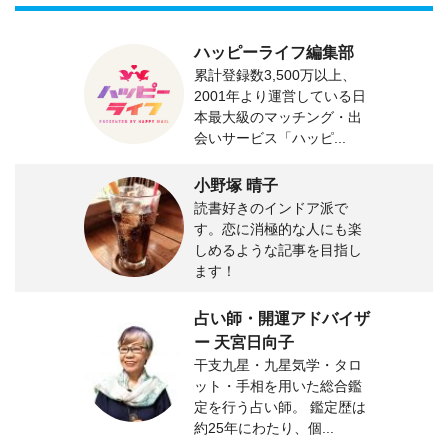
ハッピーライフ編集部
累計登録数3,500万以上、
2001年より運営している日
本最大級のマッチング・出
会いサービス「ハッピ...
小野塚 晴子
読書好きのインドア派で
す。恋に消極的な人にも楽
しめるような記事を目指し
ます！
占い師・開運アドバイザ
ー 天宮日向子
干支九星・九星気学・タロ
ット・手相を用いた総合鑑
定を行う占い師。 鑑定歴は
約25年にわたり、個...