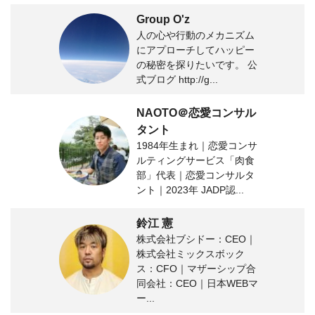
Group O'z
人の心や行動のメカニズム
にアプローチしてハッピー
の秘密を探りたいです。 公
式ブログ http://g...
NAOTO＠恋愛コンサル
タント
1984年生まれ｜恋愛コンサ
ルティングサービス「肉食
部」代表｜恋愛コンサルタ
ント｜2023年 JADP認...
鈴江 憲
株式会社ブシドー：CEO｜
株式会社ミックスボック
ス：CFO｜マザーシップ合
同会社：CEO｜日本WEBマ
ー...