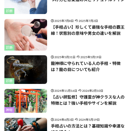
つけ方と恋愛運のスピリチュアルサイン
診断
2025年7月8日
2025年7月2日
【手相占い】珍しくて最強な手相の覇王
線！状態別の意味や男女の違いを解説
診断
2025年5月31日
2025年5月19日
龍神様に守られている人の手相・特徴
は？龍の目についても紹介
診断
2024年11月16日
2026年2月10日
【占い師監修】守護霊が神クラスな人の
特徴とは？強い手相やサインを解説
神秘
2024年6月3日
2024年5月19日
手相占いの方法とは？基礎知識や幸運な