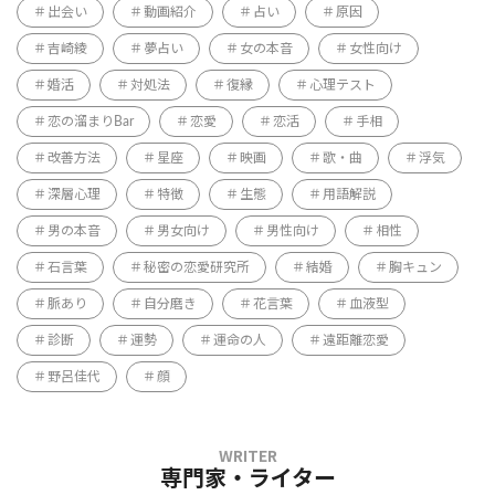
出会い
動画紹介
占い
原因
吉崎綾
夢占い
女の本音
女性向け
婚活
対処法
復縁
心理テスト
恋の溜まりBar
恋愛
恋活
手相
改善方法
星座
映画
歌・曲
浮気
深層心理
特徴
生態
用語解説
男の本音
男女向け
男性向け
相性
石言葉
秘密の恋愛研究所
結婚
胸キュン
脈あり
自分磨き
花言葉
血液型
診断
運勢
運命の人
遠距離恋愛
野呂佳代
顔
専門家・ライター