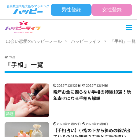
男性登録
女性登録
出会い恋愛のハッピーメール
ハッピーライフ
「手相」一覧
TAG
「手相」一覧
2025年12月23日
2025年12月4日
晩年お金に困らない手相の特徴10選！晩
年幸せになる手相も解説
診断
2025年11月22日
2025年11月3日
【手相占い】小指の下から斜めの線が出