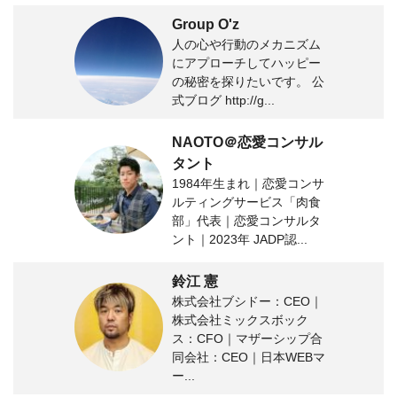
Group O'z
人の心や行動のメカニズム
にアプローチしてハッピー
の秘密を探りたいです。 公
式ブログ http://g...
NAOTO＠恋愛コンサル
タント
1984年生まれ｜恋愛コンサ
ルティングサービス「肉食
部」代表｜恋愛コンサルタ
ント｜2023年 JADP認...
鈴江 憲
株式会社ブシドー：CEO｜
株式会社ミックスボック
ス：CFO｜マザーシップ合
同会社：CEO｜日本WEBマ
ー...