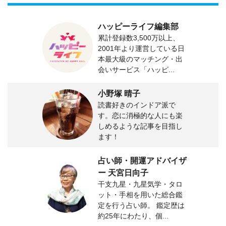
ハッピーライフ編集部
累計登録数3,500万以上、
2001年より運営している日
本最大級のマッチング・出
会いサービス「ハッピ...
小野塚 晴子
読書好きのインドア派で
す。恋に消極的な人にも楽
しめるような記事を目指し
ます！
占い師・開運アドバイザ
ー 天宮日向子
干支九星・九星気学・タロ
ット・手相を用いた総合鑑
定を行う占い師。 鑑定歴は
約25年にわたり、個...