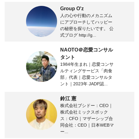
Group O'z
人の心や行動のメカニズム
にアプローチしてハッピー
の秘密を探りたいです。 公
式ブログ http://g...
NAOTO＠恋愛コンサル
タント
1984年生まれ｜恋愛コンサ
ルティングサービス「肉食
部」代表｜恋愛コンサルタ
ント｜2023年 JADP認...
鈴江 憲
株式会社ブシドー：CEO｜
株式会社ミックスボック
ス：CFO｜マザーシップ合
同会社：CEO｜日本WEBマ
ー...