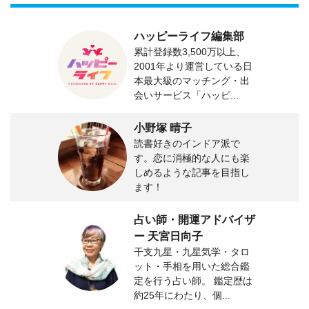
ハッピーライフ編集部
累計登録数3,500万以上、
2001年より運営している日
本最大級のマッチング・出
会いサービス「ハッピ...
小野塚 晴子
読書好きのインドア派で
す。恋に消極的な人にも楽
しめるような記事を目指し
ます！
占い師・開運アドバイザ
ー 天宮日向子
干支九星・九星気学・タロ
ット・手相を用いた総合鑑
定を行う占い師。 鑑定歴は
約25年にわたり、個...