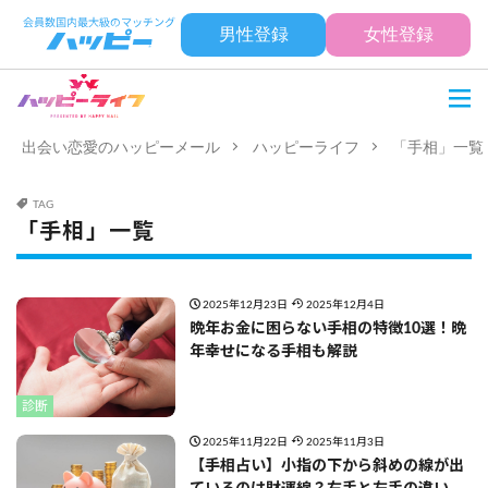
男性登録
女性登録
出会い恋愛のハッピーメール
ハッピーライフ
「手相」一覧
TAG
「手相」一覧
2025年12月23日
2025年12月4日
晩年お金に困らない手相の特徴10選！晩
年幸せになる手相も解説
診断
2025年11月22日
2025年11月3日
【手相占い】小指の下から斜めの線が出