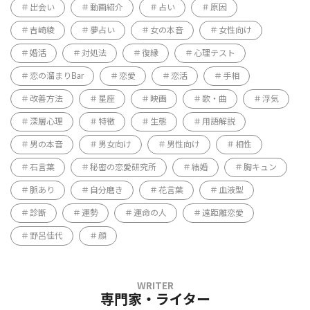
出会い
動画紹介
占い
原因
吉崎綾
夢占い
女の本音
女性向け
婚活
対処法
復縁
心理テスト
恋の溜まりBar
恋愛
恋活
手相
改善方法
星座
映画
歌・曲
浮気
深層心理
特徴
生態
用語解説
男の本音
男女向け
男性向け
相性
石言葉
秘密の恋愛研究所
結婚
胸キュン
脈あり
自分磨き
花言葉
血液型
診断
運勢
運命の人
遠距離恋愛
野呂佳代
顔
専門家・ライター