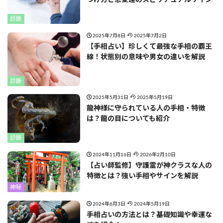
つけ方と恋愛運のスピリチュアルサイン
診断
2025年7月8日
2025年7月2日
【手相占い】珍しくて最強な手相の覇王
線！状態別の意味や男女の違いを解説
診断
2025年5月31日
2025年5月19日
龍神様に守られている人の手相・特徴
は？龍の目についても紹介
診断
2024年11月16日
2026年2月10日
【占い師監修】守護霊が神クラスな人の
特徴とは？強い手相やサインを解説
神秘
2024年6月3日
2024年5月19日
手相占いの方法とは？基礎知識や幸運な