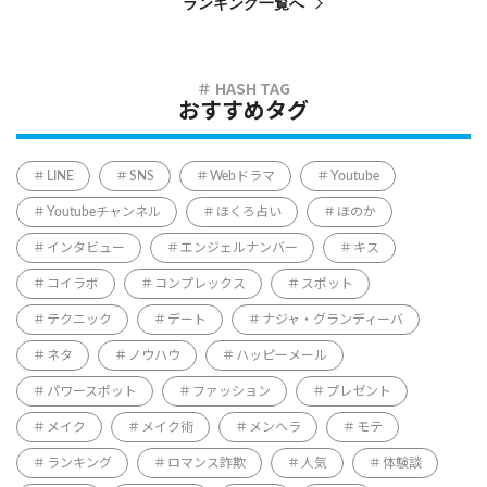
ランキング一覧へ
おすすめタグ
LINE
SNS
Webドラマ
Youtube
Youtubeチャンネル
ほくろ占い
ほのか
インタビュー
エンジェルナンバー
キス
コイラボ
コンプレックス
スポット
テクニック
デート
ナジャ・グランディーバ
ネタ
ノウハウ
ハッピーメール
パワースポット
ファッション
プレゼント
メイク
メイク術
メンヘラ
モテ
ランキング
ロマンス詐欺
人気
体験談