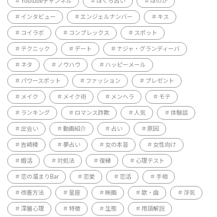
Youtubeチャンネル
ほくろ占い
ほのか
インタビュー
エンジェルナンバー
キス
コイラボ
コンプレックス
スポット
テクニック
デート
ナジャ・グランディーバ
ネタ
ノウハウ
ハッピーメール
パワースポット
ファッション
プレゼント
メイク
メイク術
メンヘラ
モテ
ランキング
ロマンス詐欺
人気
体験談
出会い
動画紹介
占い
原因
吉崎綾
夢占い
女の本音
女性向け
婚活
対処法
復縁
心理テスト
恋の溜まりBar
恋愛
恋活
手相
改善方法
星座
映画
歌・曲
浮気
深層心理
特徴
生態
用語解説