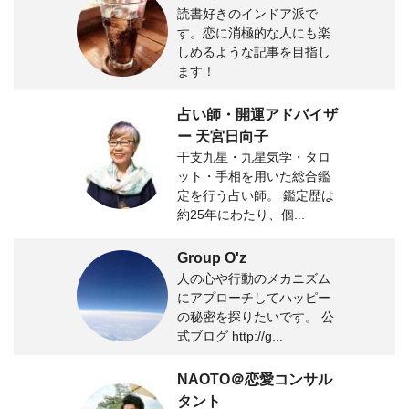
読書好きのインドア派で
す。恋に消極的な人にも楽
しめるような記事を目指し
ます！
占い師・開運アドバイザ
ー 天宮日向子
干支九星・九星気学・タロ
ット・手相を用いた総合鑑
定を行う占い師。 鑑定歴は
約25年にわたり、個...
Group O'z
人の心や行動のメカニズム
にアプローチしてハッピー
の秘密を探りたいです。 公
式ブログ http://g...
NAOTO＠恋愛コンサル
タント