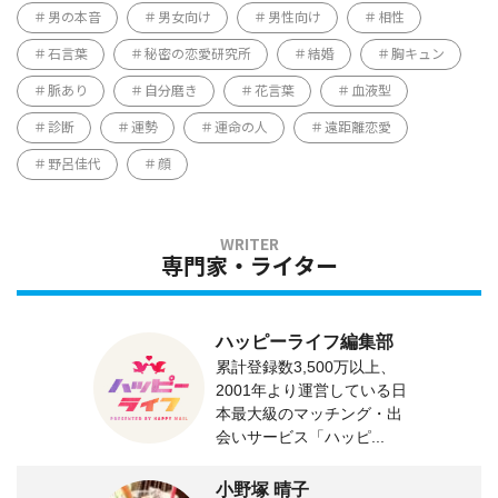
男の本音
男女向け
男性向け
相性
石言葉
秘密の恋愛研究所
結婚
胸キュン
脈あり
自分磨き
花言葉
血液型
診断
運勢
運命の人
遠距離恋愛
野呂佳代
顔
専門家・ライター
ハッピーライフ編集部
累計登録数3,500万以上、
2001年より運営している日
本最大級のマッチング・出
会いサービス「ハッピ...
小野塚 晴子