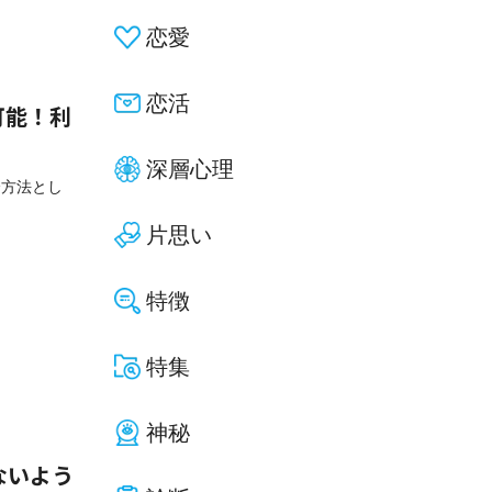
恋愛
恋活
用可能！利
深層心理
済方法とし
片思い
特徴
特集
神秘
ないよう