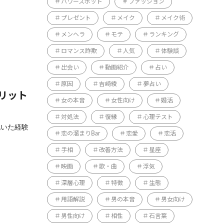
パワースポット
ファッション
プレゼント
メイク
メイク術
メンヘラ
モテ
ランキング
ロマンス詐欺
人気
体験談
出会い
動画紹介
占い
原因
吉崎綾
夢占い
リット
女の本音
女性向け
婚活
対処法
復縁
心理テスト
抱いた経験
恋の溜まりBar
恋愛
恋活
手相
改善方法
星座
映画
歌・曲
浮気
深層心理
特徴
生態
用語解説
男の本音
男女向け
男性向け
相性
石言葉