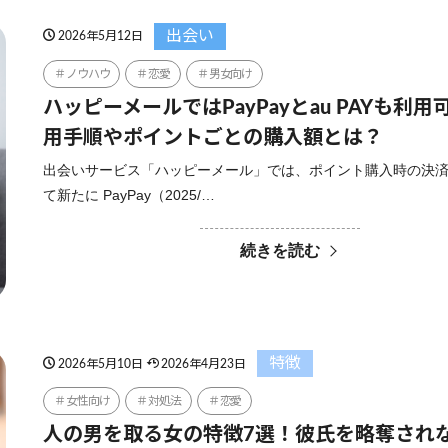
出会い
2026年5月12日
ノウハウ
恋愛
男女向け
ハッピーメールではPayPayとau PAYも利
用手順やポイントごとの購入額とは？
出会いサービス「ハッピーメール」では、ポイント購入時の決
て新たに PayPay（2025/…
続きを読む
特徴
2026年5月10日
2026年4月23日
女性向け
対処法
恋愛
人の男を取る女の特徴7選！彼氏を略奪され