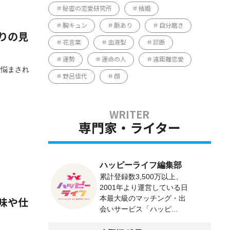
秘密の恋愛研究所
結婚
胸キュン
脈あり
自分磨き
りの見
花言葉
血液型
診断
運勢
運命の人
遠距離恋愛
に悩まされ
野呂佳代
顔
専門家・ライター
ハッピーライフ編集部
累計登録数3,500万以上、
2001年より運営している日
本最大級のマッチング・出
味や仕
会いサービス「ハッピ...