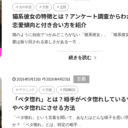
女の本音
恋愛
生態
猫系彼女の特徴とは？アンケート調査からわ
恋愛傾向と付き合い方を紹介
猫のように自由でつかみどころがない「猫系彼女」。 「猫系彼
愛は振り回される楽しさがある一方…
続きを読む
定義
2026年5月13日
2026年4月23日
テクニック
恋愛
用語解説
「ベタ惚れ」とは？相手がベタ惚れしている
やベタ惚れにさせる方法
「ベタ惚れ」という言葉を聞いて、あなたはどんな様子を思い
か？ 「ベタ惚れ」とは、特定の相手…