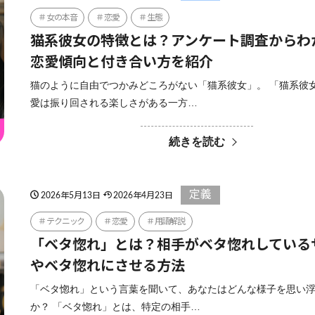
女の本音
恋愛
生態
猫系彼女の特徴とは？アンケート調査からわ
恋愛傾向と付き合い方を紹介
猫のように自由でつかみどころがない「猫系彼女」。 「猫系彼
愛は振り回される楽しさがある一方…
続きを読む
定義
2026年5月13日
2026年4月23日
テクニック
恋愛
用語解説
「ベタ惚れ」とは？相手がベタ惚れしている
やベタ惚れにさせる方法
「ベタ惚れ」という言葉を聞いて、あなたはどんな様子を思い
か？ 「ベタ惚れ」とは、特定の相手…