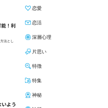
恋愛
恋活
用可能！利
深層心理
済方法とし
片思い
特徴
特集
神秘
ないよう