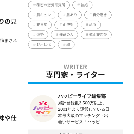
秘密の恋愛研究所
結婚
胸キュン
脈あり
自分磨き
りの見
花言葉
血液型
診断
運勢
運命の人
遠距離恋愛
に悩まされ
野呂佳代
顔
専門家・ライター
ハッピーライフ編集部
累計登録数3,500万以上、
2001年より運営している日
本最大級のマッチング・出
味や仕
会いサービス「ハッピ...