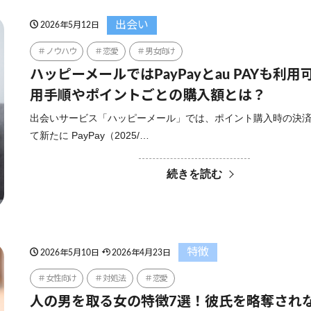
出会い
2026年5月12日
ノウハウ
恋愛
男女向け
ハッピーメールではPayPayとau PAYも利
用手順やポイントごとの購入額とは？
出会いサービス「ハッピーメール」では、ポイント購入時の決
て新たに PayPay（2025/…
続きを読む
特徴
2026年5月10日
2026年4月23日
女性向け
対処法
恋愛
人の男を取る女の特徴7選！彼氏を略奪され