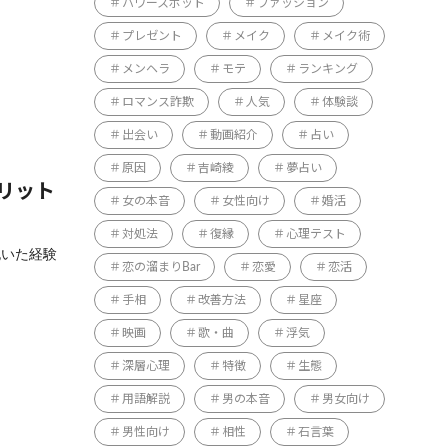
パワースポット
ファッション
プレゼント
メイク
メイク術
メンヘラ
モテ
ランキング
ロマンス詐欺
人気
体験談
出会い
動画紹介
占い
原因
吉崎綾
夢占い
リット
女の本音
女性向け
婚活
対処法
復縁
心理テスト
抱いた経験
恋の溜まりBar
恋愛
恋活
手相
改善方法
星座
映画
歌・曲
浮気
深層心理
特徴
生態
用語解説
男の本音
男女向け
男性向け
相性
石言葉