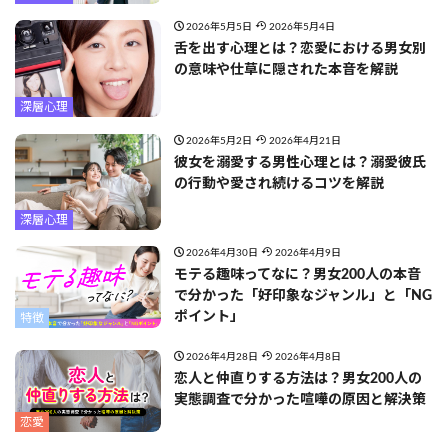
2026年5月5日
2026年5月4日
舌を出す心理とは？恋愛における男女別
の意味や仕草に隠された本音を解説
深層心理
2026年5月2日
2026年4月21日
彼女を溺愛する男性心理とは？溺愛彼氏
の行動や愛され続けるコツを解説
深層心理
2026年4月30日
2026年4月9日
モテる趣味ってなに？男女200人の本音
で分かった「好印象なジャンル」と「NG
ポイント」
特徴
2026年4月28日
2026年4月8日
恋人と仲直りする方法は？男女200人の
実態調査で分かった喧嘩の原因と解決策
恋愛