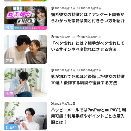
2026年6月11日
2026年5月28日
猫系彼女の特徴とは？アンケート調査か
らわかった恋愛傾向と付き合い方を紹介
特徴
2026年5月13日
2026年4月23日
「ベタ惚れ」とは？相手がベタ惚れして
いるサインやベタ惚れにさせる方法
定義
2026年5月12日
2026年4月23日
男が別れて死ぬほど後悔した彼女の特徴
10選！後悔する瞬間や復縁する方法
失恋
2026年5月12日
ハッピーメールではPayPayとau PAYも利
用可能！利用手順やポイントごとの購入
額とは？
出会い