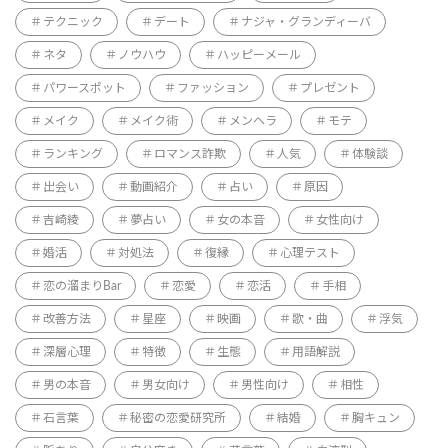
テクニック
デート
ナジャ・グランディーバ
ネタ
ノウハウ
ハッピーメール
パワースポット
ファッション
プレゼント
メイク
メイク術
メンヘラ
モテ
ランキング
ロマンス詐欺
人気
体験談
出会い
動画紹介
占い
原因
吉崎綾
夢占い
女の本音
女性向け
婚活
対処法
復縁
心理テスト
恋の溜まりBar
恋愛
恋活
手相
改善方法
星座
映画
歌・曲
浮気
深層心理
特徴
生態
用語解説
男の本音
男女向け
男性向け
相性
石言葉
秘密の恋愛研究所
結婚
胸キュン