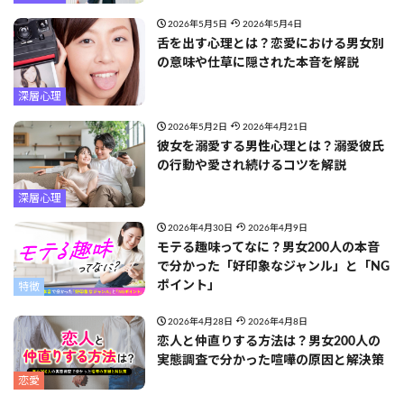
2026年5月5日
2026年5月4日
舌を出す心理とは？恋愛における男女別
の意味や仕草に隠された本音を解説
深層心理
2026年5月2日
2026年4月21日
彼女を溺愛する男性心理とは？溺愛彼氏
の行動や愛され続けるコツを解説
深層心理
2026年4月30日
2026年4月9日
モテる趣味ってなに？男女200人の本音
で分かった「好印象なジャンル」と「NG
ポイント」
特徴
2026年4月28日
2026年4月8日
恋人と仲直りする方法は？男女200人の
実態調査で分かった喧嘩の原因と解決策
恋愛