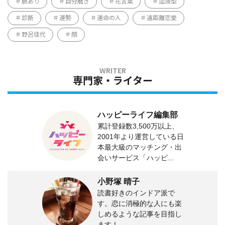
脈あり
自分磨き
花言葉
血液型
診断
運勢
運命の人
遠距離恋愛
野呂佳代
顔
専門家・ライター
ハッピーライフ編集部
累計登録数3,500万以上、
2001年より運営している日
本最大級のマッチング・出
会いサービス「ハッピ...
小野塚 晴子
読書好きのインドア派で
す。恋に消極的な人にも楽
しめるような記事を目指し
ます！