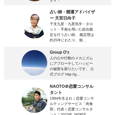
占い師・開運アドバイザ
ー 天宮日向子
干支九星・九星気学・タロ
ット・手相を用いた総合鑑
定を行う占い師。 鑑定歴は
約25年にわたり、個...
Group O'z
人の心や行動のメカニズム
にアプローチしてハッピー
の秘密を探りたいです。 公
式ブログ http://g...
NAOTO＠恋愛コンサル
タント
1984年生まれ｜恋愛コンサ
ルティングサービス「肉食
部」代表｜恋愛コンサルタ
ント｜2023年 JADP認...