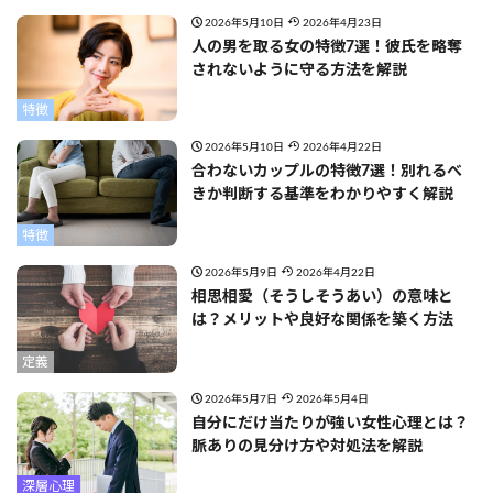
2026年5月10日
2026年4月23日
人の男を取る女の特徴7選！彼氏を略奪
されないように守る方法を解説
特徴
2026年5月10日
2026年4月22日
合わないカップルの特徴7選！別れるべ
きか判断する基準をわかりやすく解説
特徴
2026年5月9日
2026年4月22日
相思相愛（そうしそうあい）の意味と
は？メリットや良好な関係を築く方法
定義
2026年5月7日
2026年5月4日
自分にだけ当たりが強い女性心理とは？
脈ありの見分け方や対処法を解説
深層心理