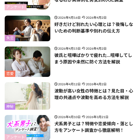
なるのか具体例を男女200人に調査
アンケート
2026年4月16日
2026年4月2日
好きだけど別れたい心理とは？後悔しな
いための判断基準や別れの伝え方
失恋
2026年4月15日
2026年4月2日
彼氏と喧嘩ばかりで疲れた…喧嘩してし
まう原因や未然に防ぐ方法を解説
恋愛
2026年4月12日
2026年4月2日
波動が高い女性の特徴とは？見た目・心
理の共通点や波動を高める方法を解説
神秘
2026年4月10日
2026年3月21日
犬系男子とは？特徴や恋愛傾向・落とし
方をアンケート調査から徹底解明！
アンケート