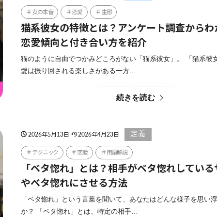
女の本音
恋愛
生態
猫系彼女の特徴とは？アンケート調査からわ
恋愛傾向と付き合い方を紹介
猫のように自由でつかみどころがない「猫系彼女」。 「猫系彼
愛は振り回される楽しさがある一方…
続きを読む
定義
2026年5月13日
2026年4月23日
テクニック
恋愛
用語解説
「ベタ惚れ」とは？相手がベタ惚れしている
やベタ惚れにさせる方法
「ベタ惚れ」という言葉を聞いて、あなたはどんな様子を思い
か？ 「ベタ惚れ」とは、特定の相手…