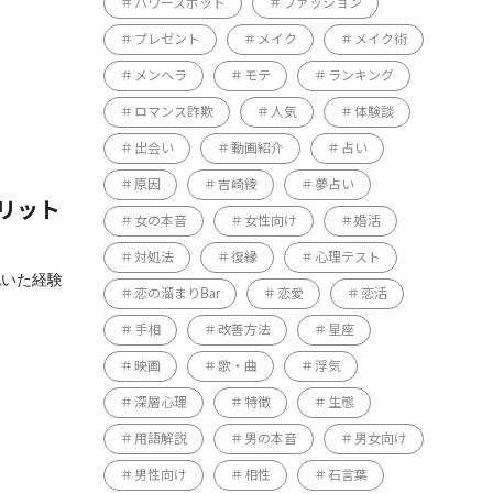
パワースポット
ファッション
プレゼント
メイク
メイク術
メンヘラ
モテ
ランキング
ロマンス詐欺
人気
体験談
出会い
動画紹介
占い
原因
吉崎綾
夢占い
リット
女の本音
女性向け
婚活
対処法
復縁
心理テスト
抱いた経験
恋の溜まりBar
恋愛
恋活
手相
改善方法
星座
映画
歌・曲
浮気
深層心理
特徴
生態
用語解説
男の本音
男女向け
男性向け
相性
石言葉