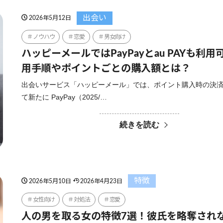
出会い
2026年5月12日
ノウハウ
恋愛
男女向け
ハッピーメールではPayPayとau PAYも利
用手順やポイントごとの購入額とは？
出会いサービス「ハッピーメール」では、ポイント購入時の決
て新たに PayPay（2025/…
続きを読む
特徴
2026年5月10日
2026年4月23日
女性向け
対処法
恋愛
人の男を取る女の特徴7選！彼氏を略奪され