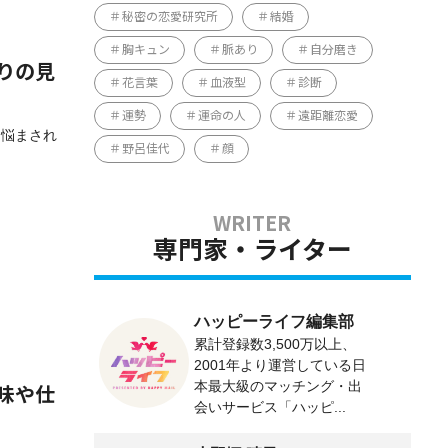
秘密の恋愛研究所
結婚
胸キュン
脈あり
自分磨き
りの見
花言葉
血液型
診断
運勢
運命の人
遠距離恋愛
に悩まされ
野呂佳代
顔
専門家・ライター
ハッピーライフ編集部
累計登録数3,500万以上、
2001年より運営している日
本最大級のマッチング・出
味や仕
会いサービス「ハッピ...