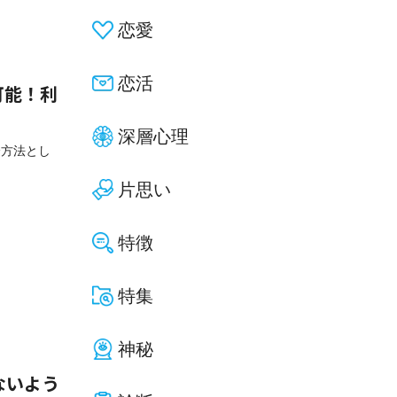
恋愛
恋活
用可能！利
深層心理
済方法とし
片思い
特徴
特集
神秘
ないよう