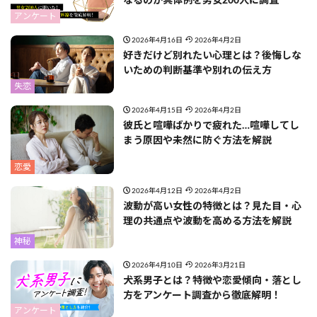
なるのか具体例を男女200人に調査
アンケート
2026年4月16日
2026年4月2日
好きだけど別れたい心理とは？後悔しな
いための判断基準や別れの伝え方
失恋
2026年4月15日
2026年4月2日
彼氏と喧嘩ばかりで疲れた…喧嘩してし
まう原因や未然に防ぐ方法を解説
恋愛
2026年4月12日
2026年4月2日
波動が高い女性の特徴とは？見た目・心
理の共通点や波動を高める方法を解説
神秘
2026年4月10日
2026年3月21日
犬系男子とは？特徴や恋愛傾向・落とし
方をアンケート調査から徹底解明！
アンケート