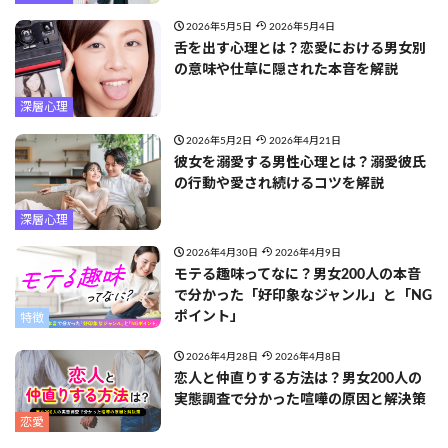
2026年5月5日
2026年5月4日
舌を出す心理とは？恋愛における男女別
の意味や仕草に隠された本音を解説
深層心理
2026年5月2日
2026年4月21日
彼女を溺愛する男性心理とは？溺愛彼氏
の行動や愛され続けるコツを解説
深層心理
2026年4月30日
2026年4月9日
モテる趣味ってなに？男女200人の本音
で分かった「好印象なジャンル」と「NG
ポイント」
特徴
2026年4月28日
2026年4月8日
恋人と仲直りする方法は？男女200人の
実態調査で分かった喧嘩の原因と解決策
恋愛