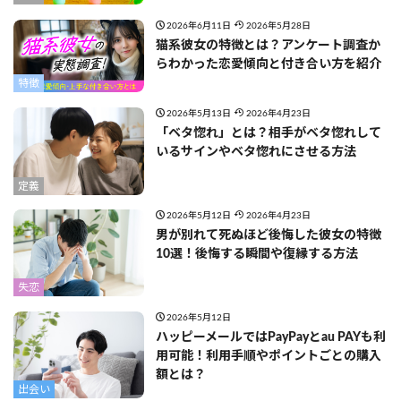
2026年6月11日
2026年5月28日
猫系彼女の特徴とは？アンケート調査か
らわかった恋愛傾向と付き合い方を紹介
特徴
2026年5月13日
2026年4月23日
「ベタ惚れ」とは？相手がベタ惚れして
いるサインやベタ惚れにさせる方法
定義
2026年5月12日
2026年4月23日
男が別れて死ぬほど後悔した彼女の特徴
10選！後悔する瞬間や復縁する方法
失恋
2026年5月12日
ハッピーメールではPayPayとau PAYも利
用可能！利用手順やポイントごとの購入
額とは？
出会い