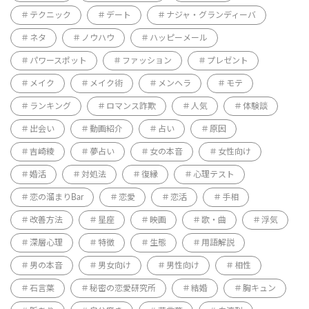
テクニック
デート
ナジャ・グランディーバ
ネタ
ノウハウ
ハッピーメール
パワースポット
ファッション
プレゼント
メイク
メイク術
メンヘラ
モテ
ランキング
ロマンス詐欺
人気
体験談
出会い
動画紹介
占い
原因
吉崎綾
夢占い
女の本音
女性向け
婚活
対処法
復縁
心理テスト
恋の溜まりBar
恋愛
恋活
手相
改善方法
星座
映画
歌・曲
浮気
深層心理
特徴
生態
用語解説
男の本音
男女向け
男性向け
相性
石言葉
秘密の恋愛研究所
結婚
胸キュン