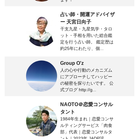
占い師・開運アドバイザ
ー 天宮日向子
干支九星・九星気学・タロ
ット・手相を用いた総合鑑
定を行う占い師。 鑑定歴は
約25年にわたり、個...
Group O'z
人の心や行動のメカニズム
にアプローチしてハッピー
の秘密を探りたいです。 公
式ブログ http://g...
NAOTO＠恋愛コンサル
タント
1984年生まれ｜恋愛コンサ
ルティングサービス「肉食
部」代表｜恋愛コンサルタ
ント｜2023年 JADP認...