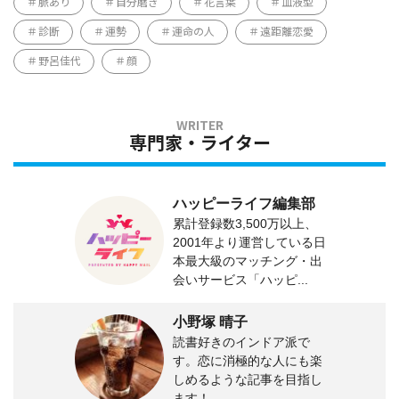
脈あり
自分磨き
花言葉
血液型
診断
運勢
運命の人
遠距離恋愛
野呂佳代
顔
専門家・ライター
ハッピーライフ編集部
累計登録数3,500万以上、
2001年より運営している日
本最大級のマッチング・出
会いサービス「ハッピ...
小野塚 晴子
読書好きのインドア派で
す。恋に消極的な人にも楽
しめるような記事を目指し
ます！