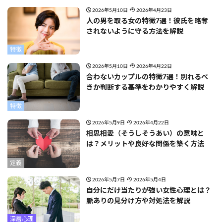
2026年5月10日
2026年4月23日
人の男を取る女の特徴7選！彼氏を略奪
されないように守る方法を解説
特徴
2026年5月10日
2026年4月22日
合わないカップルの特徴7選！別れるべ
きか判断する基準をわかりやすく解説
特徴
2026年5月9日
2026年4月22日
相思相愛（そうしそうあい）の意味と
は？メリットや良好な関係を築く方法
定義
2026年5月7日
2026年5月4日
自分にだけ当たりが強い女性心理とは？
脈ありの見分け方や対処法を解説
深層心理