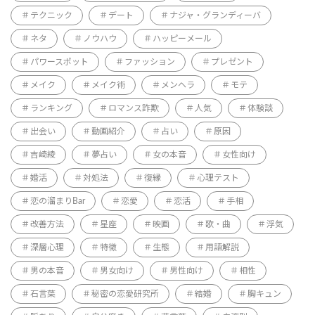
テクニック
デート
ナジャ・グランディーバ
ネタ
ノウハウ
ハッピーメール
パワースポット
ファッション
プレゼント
メイク
メイク術
メンヘラ
モテ
ランキング
ロマンス詐欺
人気
体験談
出会い
動画紹介
占い
原因
吉崎綾
夢占い
女の本音
女性向け
婚活
対処法
復縁
心理テスト
恋の溜まりBar
恋愛
恋活
手相
改善方法
星座
映画
歌・曲
浮気
深層心理
特徴
生態
用語解説
男の本音
男女向け
男性向け
相性
石言葉
秘密の恋愛研究所
結婚
胸キュン