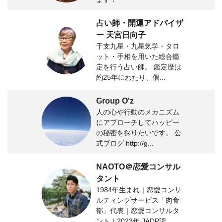
占い師・開運アドバイザ
ー 天宮日向子
干支九星・九星気学・タロ
ット・手相を用いた総合鑑
定を行う占い師。 鑑定歴は
約25年にわたり、個...
Group O'z
人の心や行動のメカニズム
にアプローチしてハッピー
の秘密を探りたいです。 公
式ブログ http://g...
NAOTO＠恋愛コンサル
タント
1984年生まれ｜恋愛コンサ
ルティングサービス「肉食
部」代表｜恋愛コンサルタ
ント｜2023年 JADP認...