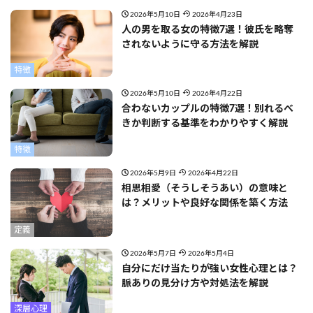
2026年5月10日
2026年4月23日
人の男を取る女の特徴7選！彼氏を略奪
されないように守る方法を解説
特徴
2026年5月10日
2026年4月22日
合わないカップルの特徴7選！別れるべ
きか判断する基準をわかりやすく解説
特徴
2026年5月9日
2026年4月22日
相思相愛（そうしそうあい）の意味と
は？メリットや良好な関係を築く方法
定義
2026年5月7日
2026年5月4日
自分にだけ当たりが強い女性心理とは？
脈ありの見分け方や対処法を解説
深層心理