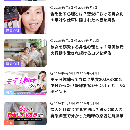
2026年5月5日
2026年5月4日
舌を出す心理とは？恋愛における男女別
の意味や仕草に隠された本音を解説
深層心理
2026年5月2日
2026年4月21日
彼女を溺愛する男性心理とは？溺愛彼氏
の行動や愛され続けるコツを解説
深層心理
2026年4月30日
2026年4月9日
モテる趣味ってなに？男女200人の本音
で分かった「好印象なジャンル」と「NG
ポイント」
特徴
2026年4月28日
2026年4月8日
恋人と仲直りする方法は？男女200人の
実態調査で分かった喧嘩の原因と解決策
恋愛