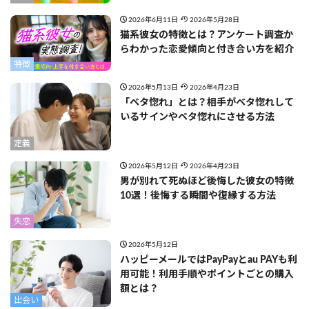
2026年6月11日
2026年5月28日
猫系彼女の特徴とは？アンケート調査か
らわかった恋愛傾向と付き合い方を紹介
特徴
2026年5月13日
2026年4月23日
「ベタ惚れ」とは？相手がベタ惚れして
いるサインやベタ惚れにさせる方法
定義
2026年5月12日
2026年4月23日
男が別れて死ぬほど後悔した彼女の特徴
10選！後悔する瞬間や復縁する方法
失恋
2026年5月12日
ハッピーメールではPayPayとau PAYも利
用可能！利用手順やポイントごとの購入
額とは？
出会い