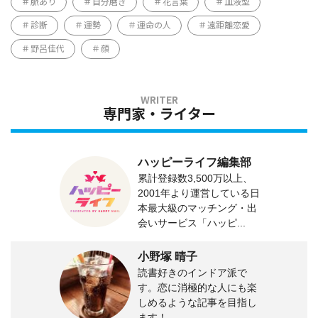
脈あり
自分磨き
花言葉
血液型
診断
運勢
運命の人
遠距離恋愛
野呂佳代
顔
専門家・ライター
ハッピーライフ編集部
累計登録数3,500万以上、
2001年より運営している日
本最大級のマッチング・出
会いサービス「ハッピ...
小野塚 晴子
読書好きのインドア派で
す。恋に消極的な人にも楽
しめるような記事を目指し
ます！