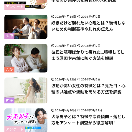
なるのか具体例を男女200人に調査
アンケート
2026年4月16日
2026年4月2日
好きだけど別れたい心理とは？後悔しな
いための判断基準や別れの伝え方
失恋
2026年4月15日
2026年4月2日
彼氏と喧嘩ばかりで疲れた…喧嘩してし
まう原因や未然に防ぐ方法を解説
恋愛
2026年4月12日
2026年4月2日
波動が高い女性の特徴とは？見た目・心
理の共通点や波動を高める方法を解説
神秘
2026年4月10日
2026年3月21日
犬系男子とは？特徴や恋愛傾向・落とし
方をアンケート調査から徹底解明！
アンケート