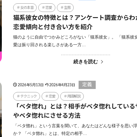
女の本音
恋愛
生態
猫系彼女の特徴とは？アンケート調査からわ
恋愛傾向と付き合い方を紹介
猫のように自由でつかみどころがない「猫系彼女」。 「猫系彼
愛は振り回される楽しさがある一方…
続きを読む
定義
2026年5月13日
2026年4月23日
テクニック
恋愛
用語解説
「ベタ惚れ」とは？相手がベタ惚れしている
やベタ惚れにさせる方法
「ベタ惚れ」という言葉を聞いて、あなたはどんな様子を思い
か？ 「ベタ惚れ」とは、特定の相手…