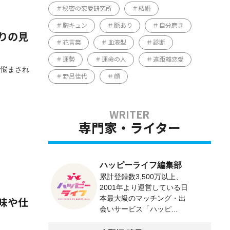
秘密の恋愛研究所
結婚
胸キュン
脈あり
自分磨き
りの見
花言葉
血液型
診断
運勢
運命の人
遠距離恋愛
に悩まされ
野呂佳代
顔
専門家・ライター
ハッピーライフ編集部
累計登録数3,500万以上、
2001年より運営している日
本最大級のマッチング・出
味や仕
会いサービス「ハッピ...