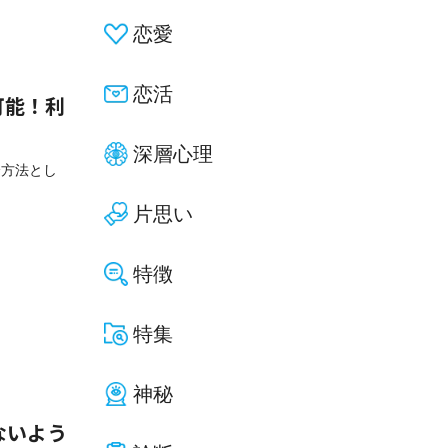
恋愛
恋活
用可能！利
深層心理
済方法とし
片思い
特徴
特集
神秘
ないよう