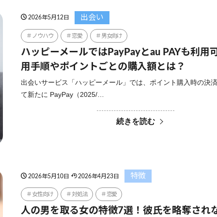
出会い
2026年5月12日
ノウハウ
恋愛
男女向け
ハッピーメールではPayPayとau PAYも利
用手順やポイントごとの購入額とは？
出会いサービス「ハッピーメール」では、ポイント購入時の決
て新たに PayPay（2025/…
続きを読む
特徴
2026年5月10日
2026年4月23日
女性向け
対処法
恋愛
人の男を取る女の特徴7選！彼氏を略奪され