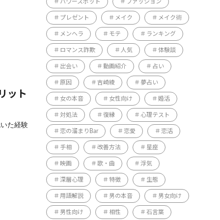
パワースポット
ファッション
プレゼント
メイク
メイク術
メンヘラ
モテ
ランキング
ロマンス詐欺
人気
体験談
出会い
動画紹介
占い
原因
吉崎綾
夢占い
リット
女の本音
女性向け
婚活
対処法
復縁
心理テスト
抱いた経験
恋の溜まりBar
恋愛
恋活
手相
改善方法
星座
映画
歌・曲
浮気
深層心理
特徴
生態
用語解説
男の本音
男女向け
男性向け
相性
石言葉