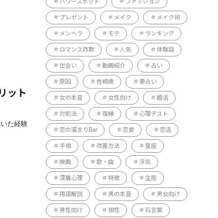
パワースポット
ファッション
プレゼント
メイク
メイク術
メンヘラ
モテ
ランキング
ロマンス詐欺
人気
体験談
出会い
動画紹介
占い
原因
吉崎綾
夢占い
リット
女の本音
女性向け
婚活
対処法
復縁
心理テスト
抱いた経験
恋の溜まりBar
恋愛
恋活
手相
改善方法
星座
映画
歌・曲
浮気
深層心理
特徴
生態
用語解説
男の本音
男女向け
男性向け
相性
石言葉