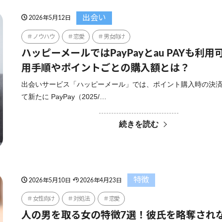
出会い
2026年5月12日
ノウハウ
恋愛
男女向け
ハッピーメールではPayPayとau PAYも利
用手順やポイントごとの購入額とは？
出会いサービス「ハッピーメール」では、ポイント購入時の決
て新たに PayPay（2025/…
続きを読む
特徴
2026年5月10日
2026年4月23日
女性向け
対処法
恋愛
人の男を取る女の特徴7選！彼氏を略奪され