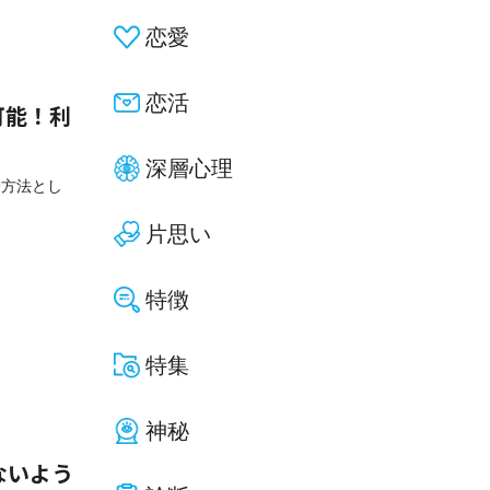
恋愛
恋活
用可能！利
深層心理
済方法とし
片思い
特徴
特集
神秘
ないよう