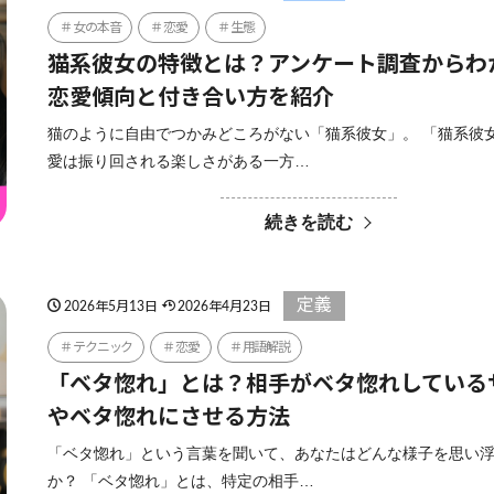
女の本音
恋愛
生態
猫系彼女の特徴とは？アンケート調査からわ
恋愛傾向と付き合い方を紹介
猫のように自由でつかみどころがない「猫系彼女」。 「猫系彼
愛は振り回される楽しさがある一方…
続きを読む
定義
2026年5月13日
2026年4月23日
テクニック
恋愛
用語解説
「ベタ惚れ」とは？相手がベタ惚れしている
やベタ惚れにさせる方法
「ベタ惚れ」という言葉を聞いて、あなたはどんな様子を思い
か？ 「ベタ惚れ」とは、特定の相手…