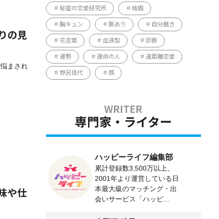
秘密の恋愛研究所
結婚
胸キュン
脈あり
自分磨き
りの見
花言葉
血液型
診断
運勢
運命の人
遠距離恋愛
に悩まされ
野呂佳代
顔
専門家・ライター
ハッピーライフ編集部
累計登録数3,500万以上、
2001年より運営している日
本最大級のマッチング・出
味や仕
会いサービス「ハッピ...