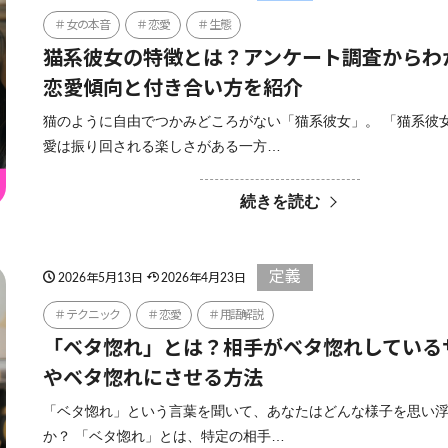
女の本音
恋愛
生態
猫系彼女の特徴とは？アンケート調査からわ
恋愛傾向と付き合い方を紹介
猫のように自由でつかみどころがない「猫系彼女」。 「猫系彼
愛は振り回される楽しさがある一方…
続きを読む
定義
2026年5月13日
2026年4月23日
テクニック
恋愛
用語解説
「ベタ惚れ」とは？相手がベタ惚れしている
やベタ惚れにさせる方法
「ベタ惚れ」という言葉を聞いて、あなたはどんな様子を思い
か？ 「ベタ惚れ」とは、特定の相手…