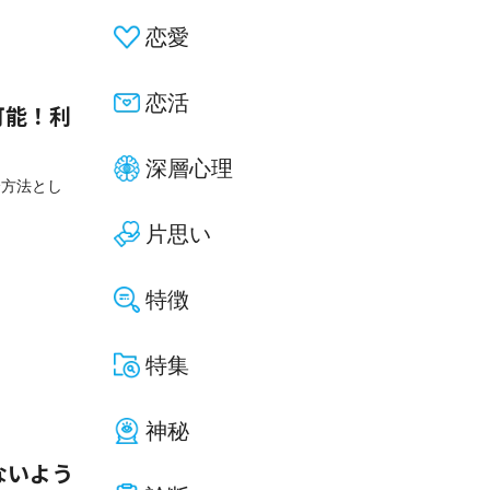
恋愛
恋活
用可能！利
深層心理
済方法とし
片思い
特徴
特集
神秘
ないよう