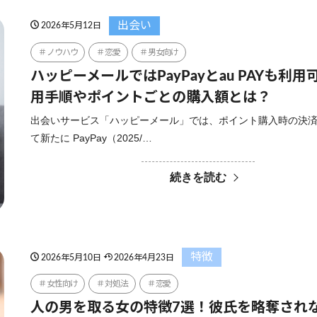
出会い
2026年5月12日
ノウハウ
恋愛
男女向け
ハッピーメールではPayPayとau PAYも利
用手順やポイントごとの購入額とは？
出会いサービス「ハッピーメール」では、ポイント購入時の決
て新たに PayPay（2025/…
続きを読む
特徴
2026年5月10日
2026年4月23日
女性向け
対処法
恋愛
人の男を取る女の特徴7選！彼氏を略奪され