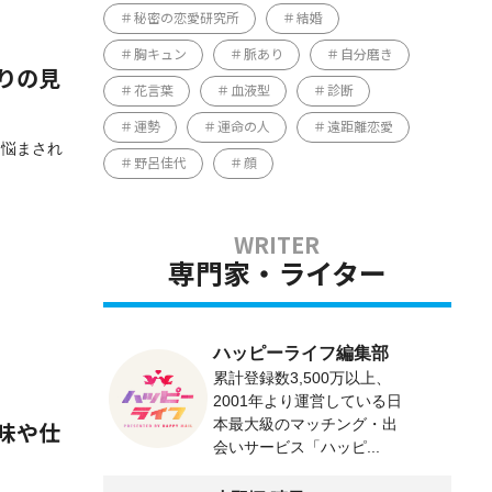
秘密の恋愛研究所
結婚
胸キュン
脈あり
自分磨き
りの見
花言葉
血液型
診断
運勢
運命の人
遠距離恋愛
に悩まされ
野呂佳代
顔
専門家・ライター
ハッピーライフ編集部
累計登録数3,500万以上、
2001年より運営している日
本最大級のマッチング・出
味や仕
会いサービス「ハッピ...