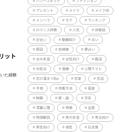
パワースポット
ファッション
プレゼント
メイク
メイク術
メンヘラ
モテ
ランキング
ロマンス詐欺
人気
体験談
出会い
動画紹介
占い
原因
吉崎綾
夢占い
リット
女の本音
女性向け
婚活
対処法
復縁
心理テスト
抱いた経験
恋の溜まりBar
恋愛
恋活
手相
改善方法
星座
映画
歌・曲
浮気
深層心理
特徴
生態
用語解説
男の本音
男女向け
男性向け
相性
石言葉