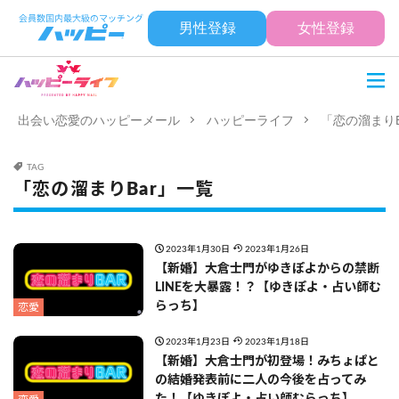
男性登録
女性登録
出会い恋愛のハッピーメール
ハッピーライフ
「恋の溜まりB
TAG
「恋の溜まりBar」一覧
2023年1月30日
2023年1月26日
【新婚】大倉士門がゆきぽよからの禁断
LINEを大暴露！？【ゆきぽよ・占い師む
らっち】
恋愛
2023年1月23日
2023年1月18日
【新婚】大倉士門が初登場！みちょぱと
の結婚発表前に二人の今後を占ってみ
た！【ゆきぽよ・占い師むらっち】