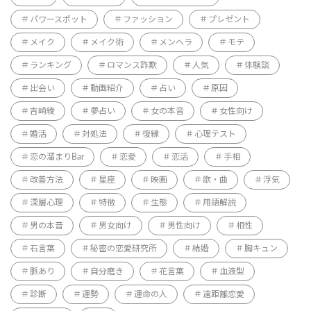
パワースポット
ファッション
プレゼント
メイク
メイク術
メンヘラ
モテ
ランキング
ロマンス詐欺
人気
体験談
出会い
動画紹介
占い
原因
吉崎綾
夢占い
女の本音
女性向け
婚活
対処法
復縁
心理テスト
恋の溜まりBar
恋愛
恋活
手相
改善方法
星座
映画
歌・曲
浮気
深層心理
特徴
生態
用語解説
男の本音
男女向け
男性向け
相性
石言葉
秘密の恋愛研究所
結婚
胸キュン
脈あり
自分磨き
花言葉
血液型
診断
運勢
運命の人
遠距離恋愛