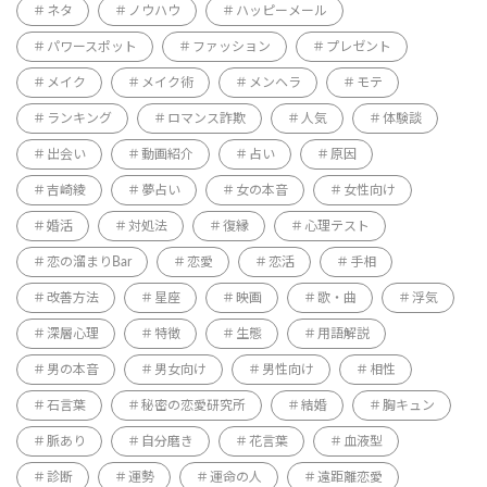
ネタ
ノウハウ
ハッピーメール
パワースポット
ファッション
プレゼント
メイク
メイク術
メンヘラ
モテ
ランキング
ロマンス詐欺
人気
体験談
出会い
動画紹介
占い
原因
吉崎綾
夢占い
女の本音
女性向け
婚活
対処法
復縁
心理テスト
恋の溜まりBar
恋愛
恋活
手相
改善方法
星座
映画
歌・曲
浮気
深層心理
特徴
生態
用語解説
男の本音
男女向け
男性向け
相性
石言葉
秘密の恋愛研究所
結婚
胸キュン
脈あり
自分磨き
花言葉
血液型
診断
運勢
運命の人
遠距離恋愛