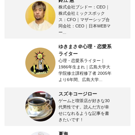
鈴江 憲
株式会社ブシドー：CEO｜
株式会社ミックスボック
ス：CFO｜マザーシップ合
同会社：CEO｜日本WEBマ
ー...
ゆきまさ＠心理・恋愛系
ライター
心理・恋愛系ライター｜
1986年生まれ｜広島大学大
学院修士課程修了者 2005年
より6年間、広島大学...
スズキコージロー
ゲームと喫茶店が好きな30
代男性です。読んだ方が幸
せになれるような記事を書
きたいです！
夏海