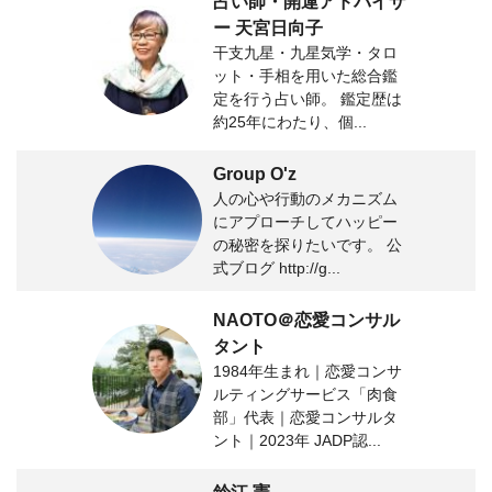
占い師・開運アドバイザ
ー 天宮日向子
干支九星・九星気学・タロ
ット・手相を用いた総合鑑
定を行う占い師。 鑑定歴は
約25年にわたり、個...
Group O'z
人の心や行動のメカニズム
にアプローチしてハッピー
の秘密を探りたいです。 公
式ブログ http://g...
NAOTO＠恋愛コンサル
タント
1984年生まれ｜恋愛コンサ
ルティングサービス「肉食
部」代表｜恋愛コンサルタ
ント｜2023年 JADP認...