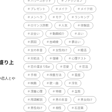
パワースポット
ファッション
プレゼント
メイク
メイク術
メンヘラ
モテ
ランキング
ロマンス詐欺
人気
体験談
出会い
動画紹介
占い
原因
吉崎綾
夢占い
女の本音
女性向け
婚活
対処法
復縁
心理テスト
盛り上
恋の溜まりBar
恋愛
恋活
手相
改善方法
星座
や恋人とや
映画
歌・曲
浮気
深層心理
特徴
生態
用語解説
男の本音
男女向け
男性向け
相性
石言葉