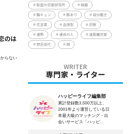
秘密の恋愛研究所
結婚
胸キュン
脈あり
自分磨き
花言葉
血液型
診断
運勢
運命の人
遠距離恋愛
恋のは
野呂佳代
顔
わからない
専門家・ライター
ハッピーライフ編集部
累計登録数3,500万以上、
2001年より運営している日
本最大級のマッチング・出
会いサービス「ハッピ...