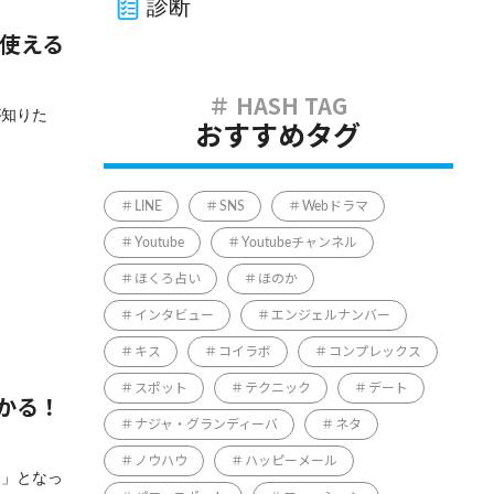
診断
で使える
が知りた
おすすめタグ
LINE
SNS
Webドラマ
Youtube
Youtubeチャンネル
ほくろ占い
ほのか
インタビュー
エンジェルナンバー
キス
コイラボ
コンプレックス
スポット
テクニック
デート
かる！
ナジャ・グランディーバ
ネタ
ノウハウ
ハッピーメール
る」となっ