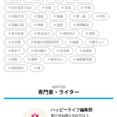
恋の溜まりBar
恋愛
恋活
手相
改善方法
星座
映画
歌・曲
浮気
深層心理
特徴
生態
用語解説
男の本音
男女向け
男性向け
相性
石言葉
秘密の恋愛研究所
結婚
胸キュン
脈あり
自分磨き
花言葉
血液型
診断
運勢
運命の人
遠距離恋愛
野呂佳代
顔
専門家・ライター
ハッピーライフ編集部
累計登録数3,500万以上、