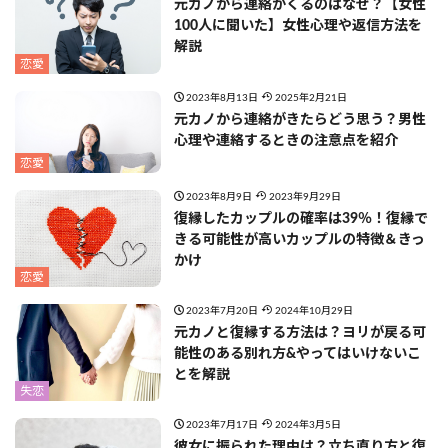
元カノから連絡がくるのはなぜ？【女性
100人に聞いた】女性心理や返信方法を
解説
恋愛
2023年8月13日
2025年2月21日
元カノから連絡がきたらどう思う？男性
心理や連絡するときの注意点を紹介
恋愛
2023年8月9日
2023年9月29日
復縁したカップルの確率は39％！復縁で
きる可能性が高いカップルの特徴＆きっ
かけ
恋愛
2023年7月20日
2024年10月29日
元カノと復縁する方法は？ヨリが戻る可
能性のある別れ方&やってはいけないこ
とを解説
失恋
2023年7月17日
2024年3月5日
彼女に振られた理由は？立ち直り方と復