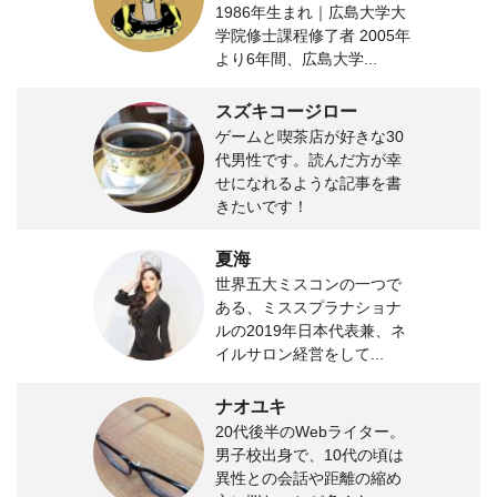
1986年生まれ｜広島大学大
学院修士課程修了者 2005年
より6年間、広島大学...
スズキコージロー
ゲームと喫茶店が好きな30
代男性です。読んだ方が幸
せになれるような記事を書
きたいです！
夏海
世界五大ミスコンの一つで
ある、ミススプラナショナ
ルの2019年日本代表兼、ネ
イルサロン経営をして...
ナオユキ
20代後半のWebライター。
男子校出身で、10代の頃は
異性との会話や距離の縮め