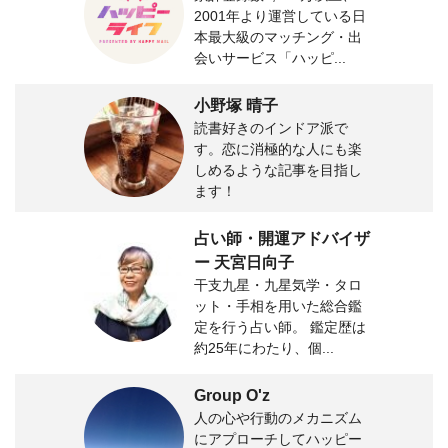
2001年より運営している日
本最大級のマッチング・出
会いサービス「ハッピ...
小野塚 晴子
読書好きのインドア派で
す。恋に消極的な人にも楽
しめるような記事を目指し
ます！
占い師・開運アドバイザ
ー 天宮日向子
干支九星・九星気学・タロ
ット・手相を用いた総合鑑
定を行う占い師。 鑑定歴は
約25年にわたり、個...
Group O'z
人の心や行動のメカニズム
にアプローチしてハッピー