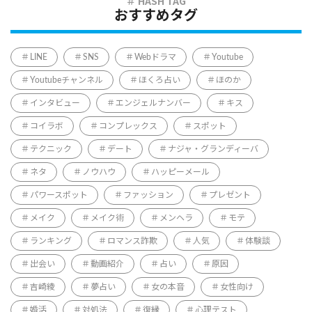
おすすめタグ
LINE
SNS
Webドラマ
Youtube
Youtubeチャンネル
ほくろ占い
ほのか
インタビュー
エンジェルナンバー
キス
コイラボ
コンプレックス
スポット
テクニック
デート
ナジャ・グランディーバ
ネタ
ノウハウ
ハッピーメール
パワースポット
ファッション
プレゼント
メイク
メイク術
メンヘラ
モテ
ランキング
ロマンス詐欺
人気
体験談
出会い
動画紹介
占い
原因
吉崎綾
夢占い
女の本音
女性向け
婚活
対処法
復縁
心理テスト