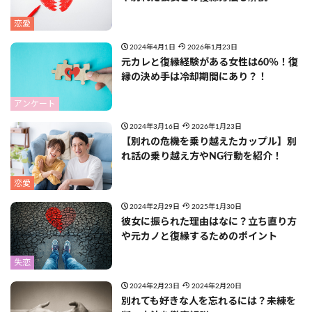
恋愛
2024年4月1日
2026年1月23日
元カレと復縁経験がある女性は60％！復
縁の決め手は冷却期間にあり？！
アンケート
2024年3月16日
2026年1月23日
【別れの危機を乗り越えたカップル】別
れ話の乗り越え方やNG行動を紹介！
恋愛
2024年2月29日
2025年1月30日
彼女に振られた理由はなに？立ち直り方
や元カノと復縁するためのポイント
失恋
2024年2月23日
2024年2月20日
別れても好きな人を忘れるには？未練を