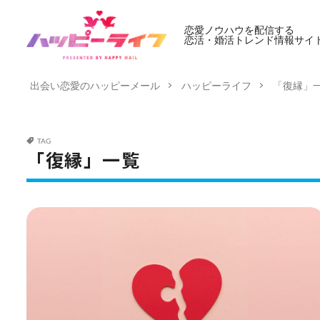
恋愛ノウハウを配信する
恋活・婚活トレンド情報サイ
出会い恋愛のハッピーメール
ハッピーライフ
「復縁」
TAG
「復縁」一覧