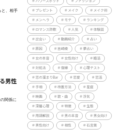
パワースポット
ファッション
ると、相手
プレゼント
メイク
メイク術
メンヘラ
モテ
ランキング
ロマンス詐欺
人気
体験談
出会い
動画紹介
占い
原因
吉崎綾
夢占い
女の本音
女性向け
婚活
対処法
復縁
心理テスト
恋の溜まりBar
恋愛
恋活
する男性
手相
改善方法
星座
映画
歌・曲
浮気
元の関係に
深層心理
特徴
生態
用語解説
男の本音
男女向け
男性向け
相性
石言葉