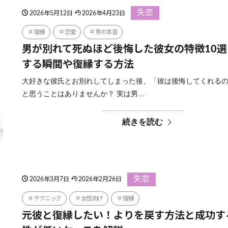
失恋
2026年5月12日
2026年4月23日
復縁
恋愛
男の本音
男が別れて死ぬほど後悔した彼女の特徴10
する瞬間や復縁する方法
大好きな彼氏とお別れしてしまった後、「彼は後悔してくれる
と思うことはありませんか？ 実は男…
続きを読む
失恋
2026年3月7日
2026年2月26日
テクニック
女性向け
復縁
元彼と復縁したい！よりを戻す方法と成功す