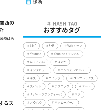
診断
・関西の
おすすめタグ
介
な経験はあ
LINE
SNS
Webドラマ
Youtube
Youtubeチャンネル
ほくろ占い
ほのか
インタビュー
エンジェルナンバー
キス
コイラボ
コンプレックス
スポット
テクニック
デート
ナジャ・グランディーバ
ネタ
ノウハウ
ハッピーメール
するス