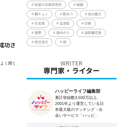
秘密の恋愛研究所
結婚
胸キュン
脈あり
自分磨き
花言葉
血液型
診断
運勢
運命の人
遠距離恋愛
野呂佳代
顔
成功さ
はよく聞く
専門家・ライター
ハッピーライフ編集部
累計登録数3,500万以上、
2001年より運営している日
本最大級のマッチング・出
会いサービス「ハッピ...