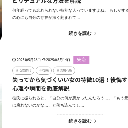
ピリチュアルな方法を解説
何年経っても忘れられない特別な人っていますよね。 もしかす
の心にも自分の存在が深く刻まれて…
続きを読む
失恋
2025年5月26日
2025年5月14日
女性向け
復縁
深層心理
失ってから気づくいい女の特徴10選！後悔
心理や瞬間を徹底解説
彼氏に振られると、「自分の何が悪かったんだろう…」「もう
は戻れないのかな…」と落ち込んでし…
続きを読む