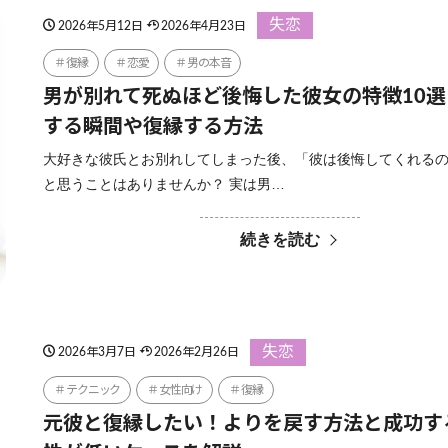
失恋
2026年5月12日
2026年4月23日
復縁
恋愛
男の本音
男が別れて死ぬほど後悔した彼女の特徴10
する瞬間や復縁する方法
大好きな彼氏とお別れしてしまった後、「彼は後悔してくれる
と思うことはありませんか？ 実は男…
続きを読む
失恋
2026年3月7日
2026年2月26日
テクニック
女性向け
復縁
元彼と復縁したい！よりを戻す方法と成功す