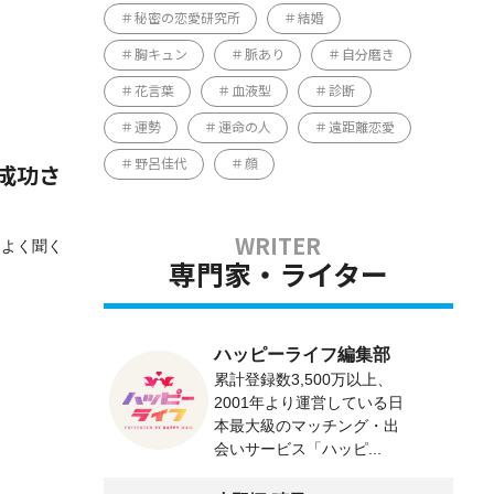
秘密の恋愛研究所
結婚
胸キュン
脈あり
自分磨き
花言葉
血液型
診断
運勢
運命の人
遠距離恋愛
野呂佳代
顔
成功さ
はよく聞く
専門家・ライター
ハッピーライフ編集部
累計登録数3,500万以上、
2001年より運営している日
本最大級のマッチング・出
会いサービス「ハッピ...