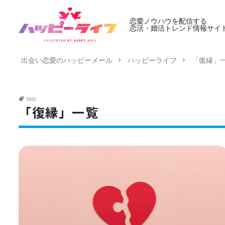
恋愛ノウハウを配信する
恋活・婚活トレンド情報サイ
出会い恋愛のハッピーメール
ハッピーライフ
「復縁」
TAG
「復縁」一覧