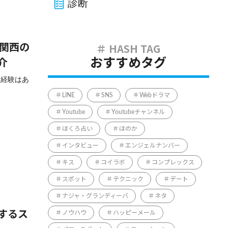
診断
・関西の
おすすめタグ
介
な経験はあ
LINE
SNS
Webドラマ
Youtube
Youtubeチャンネル
ほくろ占い
ほのか
インタビュー
エンジェルナンバー
キス
コイラボ
コンプレックス
スポット
テクニック
デート
ナジャ・グランディーバ
ネタ
ノウハウ
ハッピーメール
するス