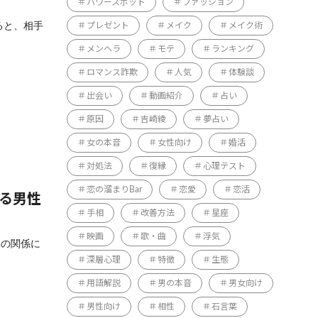
パワースポット
ファッション
ると、相手
プレゼント
メイク
メイク術
メンヘラ
モテ
ランキング
ロマンス詐欺
人気
体験談
出会い
動画紹介
占い
原因
吉崎綾
夢占い
女の本音
女性向け
婚活
対処法
復縁
心理テスト
恋の溜まりBar
恋愛
恋活
する男性
手相
改善方法
星座
映画
歌・曲
浮気
元の関係に
深層心理
特徴
生態
用語解説
男の本音
男女向け
男性向け
相性
石言葉