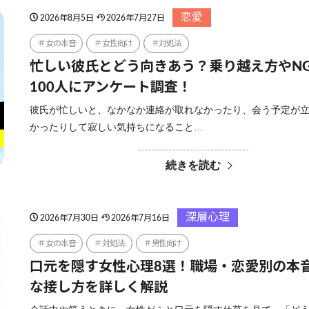
恋愛
2026年8月5日
2026年7月27日
女の本音
女性向け
対処法
忙しい彼氏とどう向きあう？乗り越え方やN
100人にアンケート調査！
彼氏が忙しいと、なかなか連絡が取れなかったり、会う予定が
かったりして寂しい気持ちになること…
続きを読む
深層心理
2026年7月30日
2026年7月16日
女の本音
対処法
男性向け
口元を隠す女性心理8選！職場・恋愛別の本
な接し方を詳しく解説