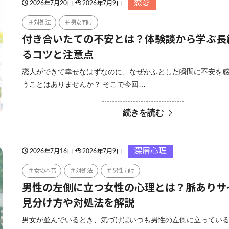
恋愛
2026年7月20日
2026年7月9日
対処法
男女向け
付き合いたての不安とは？体験談から学ぶ長
るコツと注意点
恋人ができて幸せなはずなのに、なぜかふとした瞬間に不安を
うことはありませんか？ そこで今回…
続きを読む
深層心理
2026年7月16日
2026年7月9日
女の本音
対処法
男性向け
男性の左側に立つ女性の心理とは？脈ありサ
見分け方や対処法を解説
男女が並んでいるとき、気づけばいつも男性の左側に立ってい