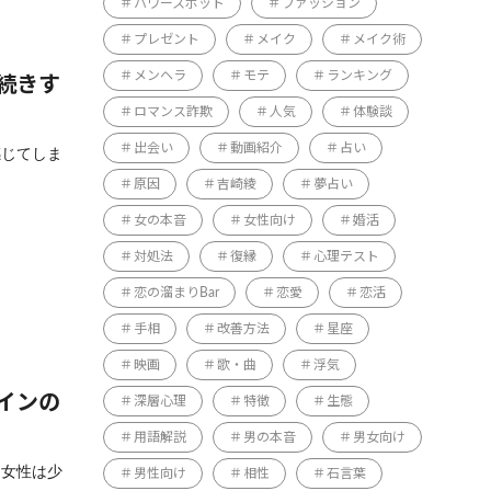
パワースポット
ファッション
プレゼント
メイク
メイク術
メンヘラ
モテ
ランキング
続きす
ロマンス詐欺
人気
体験談
出会い
動画紹介
占い
感じてしま
原因
吉崎綾
夢占い
女の本音
女性向け
婚活
対処法
復縁
心理テスト
恋の溜まりBar
恋愛
恋活
手相
改善方法
星座
映画
歌・曲
浮気
インの
深層心理
特徴
生態
用語解説
男の本音
男女向け
る女性は少
男性向け
相性
石言葉