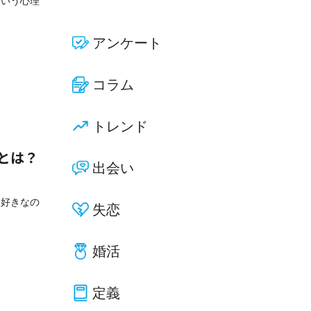
ういう心理
アンケート
コラム
トレンド
とは？
出会い
「好きなの
失恋
婚活
定義