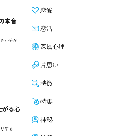
恋愛
の本音
恋活
持ちが分か
深層心理
片思い
特徴
特集
たがる心
神秘
たりする