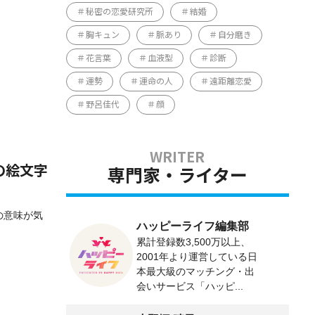
秘密の恋愛研究所
結婚
胸キュン
脈あり
自分磨き
花言葉
血液型
診断
運勢
運命の人
遠距離恋愛
野呂佳代
顔
の絵文字
専門家・ライター
の意味が気
ハッピーライフ編集部
累計登録数3,500万以上、
2001年より運営している日
本最大級のマッチング・出
会いサービス「ハッピ...