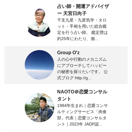
占い師・開運アドバイザ
ー 天宮日向子
干支九星・九星気学・タロ
ット・手相を用いた総合鑑
定を行う占い師。 鑑定歴は
約25年にわたり、個...
Group O'z
人の心や行動のメカニズム
にアプローチしてハッピー
の秘密を探りたいです。 公
式ブログ http://g...
NAOTO＠恋愛コンサル
タント
1984年生まれ｜恋愛コンサ
ルティングサービス「肉食
部」代表｜恋愛コンサルタ
ント｜2023年 JADP認...