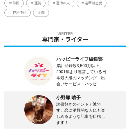
診断
運勢
運命の人
遠距離恋愛
野呂佳代
顔
専門家・ライター
ハッピーライフ編集部
累計登録数3,500万以上、
2001年より運営している日
本最大級のマッチング・出
会いサービス「ハッピ...
小野塚 晴子
読書好きのインドア派で
す。恋に消極的な人にも楽
しめるような記事を目指し
ます！