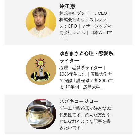
鈴江 憲
株式会社ブシドー：CEO｜
株式会社ミックスボック
ス：CFO｜マザーシップ合
同会社：CEO｜日本WEBマ
ー...
ゆきまさ＠心理・恋愛系
ライター
心理・恋愛系ライター｜
1986年生まれ｜広島大学大
学院修士課程修了者 2005年
より6年間、広島大学...
スズキコージロー
ゲームと喫茶店が好きな30
代男性です。読んだ方が幸
せになれるような記事を書
きたいです！