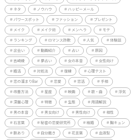
ネタ
ノウハウ
ハッピーメール
パワースポット
ファッション
プレゼント
メイク
メイク術
メンヘラ
モテ
ランキング
ロマンス詐欺
人気
体験談
出会い
動画紹介
占い
原因
吉崎綾
夢占い
女の本音
女性向け
婚活
対処法
復縁
心理テスト
恋の溜まりBar
恋愛
恋活
手相
改善方法
星座
映画
歌・曲
浮気
深層心理
特徴
生態
用語解説
男の本音
男女向け
男性向け
相性
石言葉
秘密の恋愛研究所
結婚
胸キュン
脈あり
自分磨き
花言葉
血液型