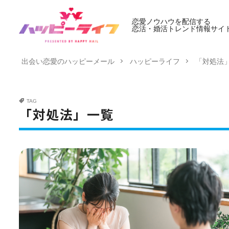
恋愛ノウハウを配信する
恋活・婚活トレンド情報サイ
出会い恋愛のハッピーメール
ハッピーライフ
「対処法
TAG
「対処法」一覧