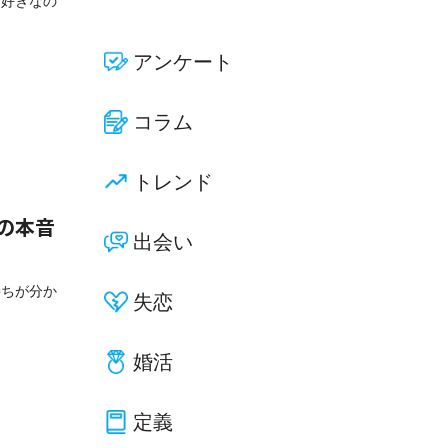
「好きなの
アンケート
コラム
トレンド
の本音
出会い
持ちが分か
失恋
婚活
定義