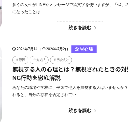
多くの女性がLINEやメッセージで絵文字を使いますが、「😌」
になったことは…
続きを読む
深層心理
2026年7月14日
2026年7月2日
原因
対処法
男女向け
無視する人の心理とは？無視されたときの対
NG行動を徹底解説
あなたの職場や学校に、平気で他人を無視する人はいませんか？
れると、自分の存在を否定されてい…
続きを読む