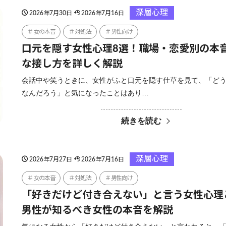
深層心理
2026年7月30日
2026年7月16日
女の本音
対処法
男性向け
口元を隠す女性心理8選！職場・恋愛別の本
な接し方を詳しく解説
会話中や笑うときに、女性がふと口元を隠す仕草を見て、「ど
なんだろう」と気になったことはあり…
続きを読む
深層心理
2026年7月27日
2026年7月16日
女の本音
対処法
男性向け
「好きだけど付き合えない」と言う女性心理
男性が知るべき女性の本音を解説