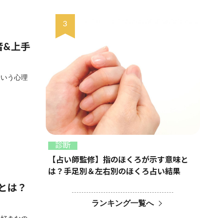
音&上手
ういう心理
診断
【占い師監修】指のほくろが示す意味と
は？手足別＆左右別のほくろ占い結果
とは？
ランキング一覧へ