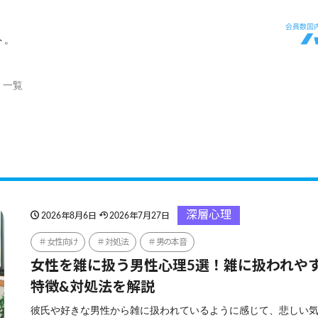
ト。
」一覧
深層心理
2026年8月6日
2026年7月27日
女性向け
対処法
男の本音
女性を雑に扱う男性心理5選！雑に扱われや
特徴&対処法を解説
彼氏や好きな男性から雑に扱われているように感じて、悲しい