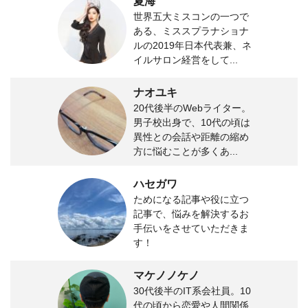
夏海
世界五大ミスコンの一つで
ある、ミススプラナショナ
ルの2019年日本代表兼、ネ
イルサロン経営をして...
ナオユキ
20代後半のWebライター。
男子校出身で、10代の頃は
異性との会話や距離の縮め
方に悩むことが多くあ...
ハセガワ
ためになる記事や役に立つ
記事で、悩みを解決するお
手伝いをさせていただきま
す！
マケノノケノ
30代後半のIT系会社員。10
代の頃から恋愛や人間関係