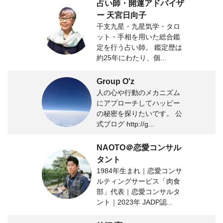
占い師・開運アドバイザ
ー 天宮日向子
干支九星・九星気学・タロ
ット・手相を用いた総合鑑
定を行う占い師。 鑑定歴は
約25年にわたり、個...
Group O'z
人の心や行動のメカニズム
にアプローチしてハッピー
の秘密を探りたいです。 公
式ブログ http://g...
NAOTO＠恋愛コンサル
タント
1984年生まれ｜恋愛コンサ
ルティングサービス「肉食
部」代表｜恋愛コンサルタ
ント｜2023年 JADP認...