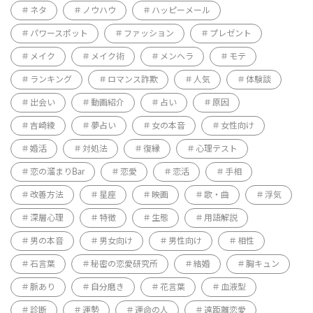
ネタ
ノウハウ
ハッピーメール
パワースポット
ファッション
プレゼント
メイク
メイク術
メンヘラ
モテ
ランキング
ロマンス詐欺
人気
体験談
出会い
動画紹介
占い
原因
吉崎綾
夢占い
女の本音
女性向け
婚活
対処法
復縁
心理テスト
恋の溜まりBar
恋愛
恋活
手相
改善方法
星座
映画
歌・曲
浮気
深層心理
特徴
生態
用語解説
男の本音
男女向け
男性向け
相性
石言葉
秘密の恋愛研究所
結婚
胸キュン
脈あり
自分磨き
花言葉
血液型
診断
運勢
運命の人
遠距離恋愛