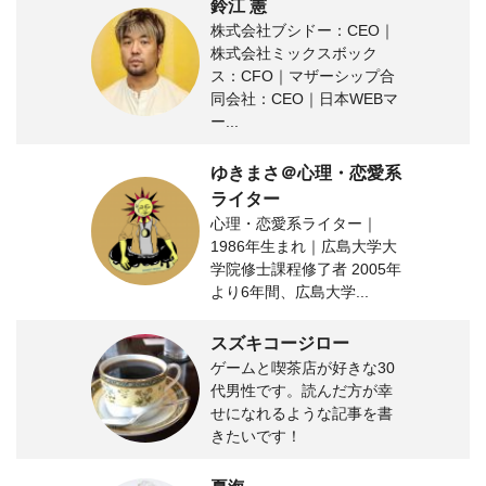
鈴江 憲
株式会社ブシドー：CEO｜
株式会社ミックスボック
ス：CFO｜マザーシップ合
同会社：CEO｜日本WEBマ
ー...
ゆきまさ＠心理・恋愛系
ライター
心理・恋愛系ライター｜
1986年生まれ｜広島大学大
学院修士課程修了者 2005年
より6年間、広島大学...
スズキコージロー
ゲームと喫茶店が好きな30
代男性です。読んだ方が幸
せになれるような記事を書
きたいです！