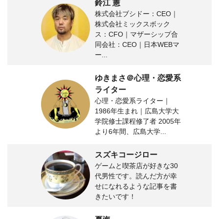
鈴江 憲
株式会社ブシドー：CEO｜
株式会社ミックスボック
ス：CFO｜マザーシップ合
同会社：CEO｜日本WEBマ
ー...
ゆきまさ＠心理・恋愛系
ライター
心理・恋愛系ライター｜
1986年生まれ｜広島大学大
学院修士課程修了者 2005年
より6年間、広島大学...
スズキコージロー
ゲームと喫茶店が好きな30
代男性です。読んだ方が幸
せになれるような記事を書
きたいです！