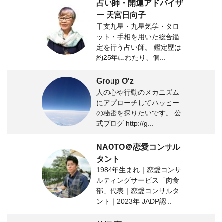
占い師・開運アドバイザ
ー 天宮日向子
干支九星・九星気学・タロ
ット・手相を用いた総合鑑
定を行う占い師。 鑑定歴は
約25年にわたり、個...
Group O'z
人の心や行動のメカニズム
にアプローチしてハッピー
の秘密を探りたいです。 公
式ブログ http://g...
NAOTO＠恋愛コンサル
タント
1984年生まれ｜恋愛コンサ
ルティングサービス「肉食
部」代表｜恋愛コンサルタ
ント｜2023年 JADP認...