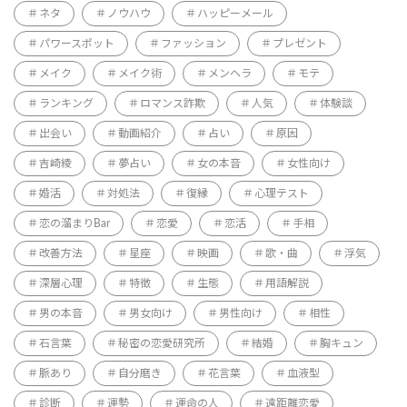
ネタ
ノウハウ
ハッピーメール
パワースポット
ファッション
プレゼント
メイク
メイク術
メンヘラ
モテ
ランキング
ロマンス詐欺
人気
体験談
出会い
動画紹介
占い
原因
吉崎綾
夢占い
女の本音
女性向け
婚活
対処法
復縁
心理テスト
恋の溜まりBar
恋愛
恋活
手相
改善方法
星座
映画
歌・曲
浮気
深層心理
特徴
生態
用語解説
男の本音
男女向け
男性向け
相性
石言葉
秘密の恋愛研究所
結婚
胸キュン
脈あり
自分磨き
花言葉
血液型
診断
運勢
運命の人
遠距離恋愛