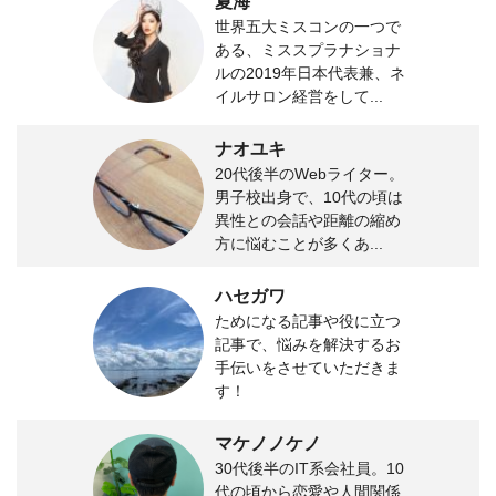
夏海
世界五大ミスコンの一つで
ある、ミススプラナショナ
ルの2019年日本代表兼、ネ
イルサロン経営をして...
ナオユキ
20代後半のWebライター。
男子校出身で、10代の頃は
異性との会話や距離の縮め
方に悩むことが多くあ...
ハセガワ
ためになる記事や役に立つ
記事で、悩みを解決するお
手伝いをさせていただきま
す！
マケノノケノ
30代後半のIT系会社員。10
代の頃から恋愛や人間関係