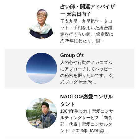
占い師・開運アドバイザ
ー 天宮日向子
干支九星・九星気学・タロ
ット・手相を用いた総合鑑
定を行う占い師。 鑑定歴は
約25年にわたり、個...
Group O'z
人の心や行動のメカニズム
にアプローチしてハッピー
の秘密を探りたいです。 公
式ブログ http://g...
NAOTO＠恋愛コンサル
タント
1984年生まれ｜恋愛コンサ
ルティングサービス「肉食
部」代表｜恋愛コンサルタ
ント｜2023年 JADP認...