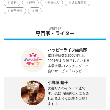
診断
運勢
運命の人
遠距離恋愛
野呂佳代
顔
専門家・ライター
ハッピーライフ編集部
累計登録数3,500万以上、
2001年より運営している日
本最大級のマッチング・出
会いサービス「ハッピ...
小野塚 晴子
読書好きのインドア派で
す。恋に消極的な人にも楽
しめるような記事を目指し
ます！