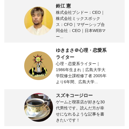
鈴江 憲
株式会社ブシドー：CEO｜
株式会社ミックスボック
ス：CFO｜マザーシップ合
同会社：CEO｜日本WEBマ
ー...
ゆきまさ＠心理・恋愛系
ライター
心理・恋愛系ライター｜
1986年生まれ｜広島大学大
学院修士課程修了者 2005年
より6年間、広島大学...
スズキコージロー
ゲームと喫茶店が好きな30
代男性です。読んだ方が幸
せになれるような記事を書
きたいです！