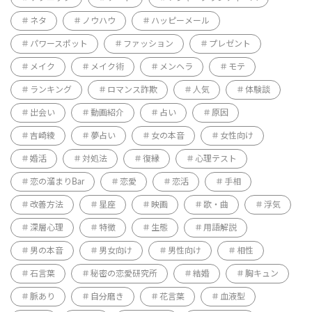
ネタ
ノウハウ
ハッピーメール
パワースポット
ファッション
プレゼント
メイク
メイク術
メンヘラ
モテ
ランキング
ロマンス詐欺
人気
体験談
出会い
動画紹介
占い
原因
吉崎綾
夢占い
女の本音
女性向け
婚活
対処法
復縁
心理テスト
恋の溜まりBar
恋愛
恋活
手相
改善方法
星座
映画
歌・曲
浮気
深層心理
特徴
生態
用語解説
男の本音
男女向け
男性向け
相性
石言葉
秘密の恋愛研究所
結婚
胸キュン
脈あり
自分磨き
花言葉
血液型