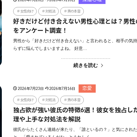
女性向け
対処法
男の本音
好きだけど付き合えない男性心理とは？男性
をアンケート調査！
男性から「好きだけど付き合えない」と言われると、相手の気
らずに悩んでしまいますよね。 好意…
続きを読む
恋愛
2026年7月23日
2026年7月16日
女性向け
対処法
男の本音
独占欲が強い彼氏の特徴6選！彼女を独占し
理や上手な対処法を解説
彼氏からたくさん連絡が来たり、「誰といるの？」と気にされ