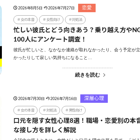
恋愛
2026年8月5日
2026年7月27日
女の本音
女性向け
対処法
忙しい彼氏とどう向きあう？乗り越え方やN
100人にアンケート調査！
彼氏が忙しいと、なかなか連絡が取れなかったり、会う予定が
かったりして寂しい気持ちになること…
続きを読む
深層心理
2026年7月30日
2026年7月16日
女の本音
対処法
男性向け
口元を隠す女性心理8選！職場・恋愛別の本
な接し方を詳しく解説