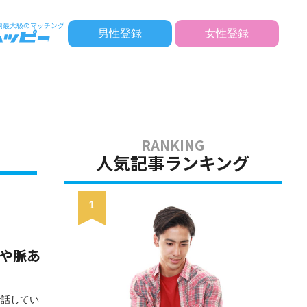
男性登録
女性登録
人気記事ランキング
選や脈あ
で話してい