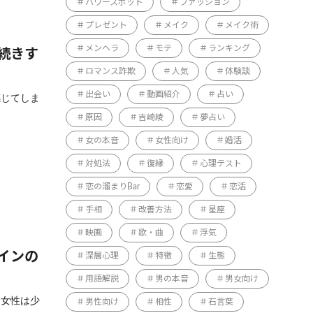
パワースポット
ファッション
プレゼント
メイク
メイク術
メンヘラ
モテ
ランキング
続きす
ロマンス詐欺
人気
体験談
出会い
動画紹介
占い
感じてしま
原因
吉崎綾
夢占い
女の本音
女性向け
婚活
対処法
復縁
心理テスト
恋の溜まりBar
恋愛
恋活
手相
改善方法
星座
映画
歌・曲
浮気
インの
深層心理
特徴
生態
用語解説
男の本音
男女向け
る女性は少
男性向け
相性
石言葉