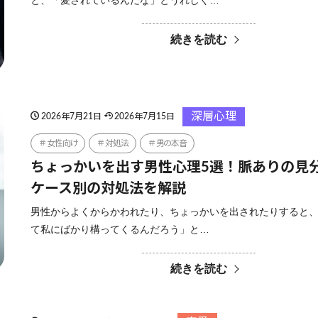
と、「愛されているんだな」とうれしく…
続きを読む
深層心理
2026年7月21日
2026年7月15日
女性向け
対処法
男の本音
ちょっかいを出す男性心理5選！脈ありの見
ケース別の対処法を解説
男性からよくからかわれたり、ちょっかいを出されたりすると
て私にばかり構ってくるんだろう」と…
続きを読む