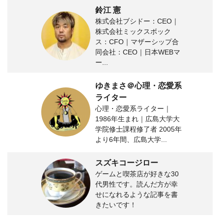
鈴江 憲
株式会社ブシドー：CEO｜
株式会社ミックスボック
ス：CFO｜マザーシップ合
同会社：CEO｜日本WEBマ
ー...
ゆきまさ＠心理・恋愛系
ライター
心理・恋愛系ライター｜
1986年生まれ｜広島大学大
学院修士課程修了者 2005年
より6年間、広島大学...
スズキコージロー
ゲームと喫茶店が好きな30
代男性です。読んだ方が幸
せになれるような記事を書
きたいです！