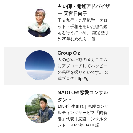
占い師・開運アドバイザ
ー 天宮日向子
干支九星・九星気学・タロ
ット・手相を用いた総合鑑
定を行う占い師。 鑑定歴は
約25年にわたり、個...
Group O'z
人の心や行動のメカニズム
にアプローチしてハッピー
の秘密を探りたいです。 公
式ブログ http://g...
NAOTO＠恋愛コンサル
タント
1984年生まれ｜恋愛コンサ
ルティングサービス「肉食
部」代表｜恋愛コンサルタ
ント｜2023年 JADP認...