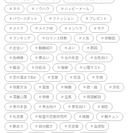
ネタ
ノウハウ
ハッピーメール
パワースポット
ファッション
プレゼント
メイク
メイク術
メンヘラ
モテ
ランキング
ロマンス詐欺
人気
体験談
出会い
動画紹介
占い
原因
吉崎綾
夢占い
女の本音
女性向け
婚活
対処法
復縁
心理テスト
恋の溜まりBar
恋愛
恋活
手相
改善方法
星座
映画
歌・曲
浮気
深層心理
特徴
生態
用語解説
男の本音
男女向け
男性向け
相性
石言葉
秘密の恋愛研究所
結婚
胸キュン
脈あり
自分磨き
花言葉
血液型