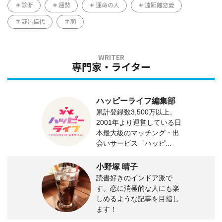
診断
運勢
運命の人
遠距離恋愛
野呂佳代
顔
専門家・ライター
ハッピーライフ編集部
累計登録数3,500万以上、
2001年より運営している日
本最大級のマッチング・出
会いサービス「ハッピ...
小野塚 晴子
読書好きのインドア派で
す。恋に消極的な人にも楽
しめるような記事を目指し
ます！