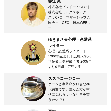
鈴江 憲
株式会社ブシドー：CEO｜
株式会社ミックスボック
ス：CFO｜マザーシップ合
同会社：CEO｜日本WEBマ
ー...
ゆきまさ＠心理・恋愛系
ライター
心理・恋愛系ライター｜
1986年生まれ｜広島大学大
学院修士課程修了者 2005年
より6年間、広島大学...
スズキコージロー
ゲームと喫茶店が好きな30
代男性です。読んだ方が幸
せになれるような記事を書
きたいです！