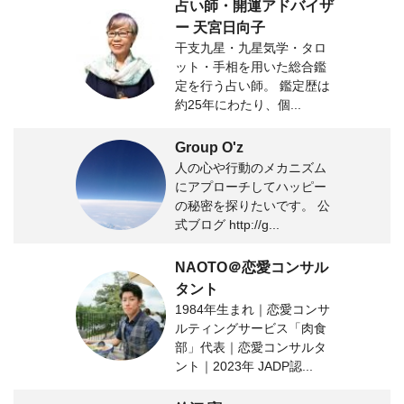
占い師・開運アドバイザ
ー 天宮日向子
干支九星・九星気学・タロ
ット・手相を用いた総合鑑
定を行う占い師。 鑑定歴は
約25年にわたり、個...
Group O'z
人の心や行動のメカニズム
にアプローチしてハッピー
の秘密を探りたいです。 公
式ブログ http://g...
NAOTO＠恋愛コンサル
タント
1984年生まれ｜恋愛コンサ
ルティングサービス「肉食
部」代表｜恋愛コンサルタ
ント｜2023年 JADP認...