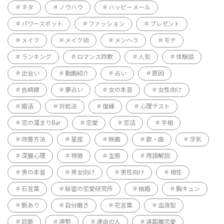
ネタ
ノウハウ
ハッピーメール
パワースポット
ファッション
プレゼント
メイク
メイク術
メンヘラ
モテ
ランキング
ロマンス詐欺
人気
体験談
出会い
動画紹介
占い
原因
吉崎綾
夢占い
女の本音
女性向け
婚活
対処法
復縁
心理テスト
恋の溜まりBar
恋愛
恋活
手相
改善方法
星座
映画
歌・曲
浮気
深層心理
特徴
生態
用語解説
男の本音
男女向け
男性向け
相性
石言葉
秘密の恋愛研究所
結婚
胸キュン
脈あり
自分磨き
花言葉
血液型
診断
運勢
運命の人
遠距離恋愛