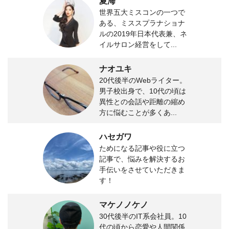
夏海
世界五大ミスコンの一つで
ある、ミススプラナショナ
ルの2019年日本代表兼、ネ
イルサロン経営をして...
ナオユキ
20代後半のWebライター。
男子校出身で、10代の頃は
異性との会話や距離の縮め
方に悩むことが多くあ...
ハセガワ
ためになる記事や役に立つ
記事で、悩みを解決するお
手伝いをさせていただきま
す！
マケノノケノ
30代後半のIT系会社員。10
代の頃から恋愛や人間関係