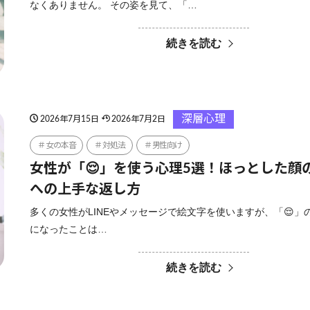
なくありません。 その姿を見て、「…
続きを読む
深層心理
2026年7月15日
2026年7月2日
女の本音
対処法
男性向け
女性が「😌」を使う心理5選！ほっとした顔
への上手な返し方
多くの女性がLINEやメッセージで絵文字を使いますが、「😌」
になったことは…
続きを読む