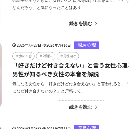
会話中や笑うときに、女性がふと口元を隠す仕草を見て、「ど
なんだろう」と気になったことはあり…
続きを読む
深層心理
2026年7月27日
2026年7月16日
女の本音
対処法
男性向け
「好きだけど付き合えない」と言う女性心理
男性が知るべき女性の本音を解説
気になる女性から「好きだけど付き合えない」と言われると、
になぜ付き合えないの？」と戸惑って…
続きを読む
深層心理
2026年7月26日
2026年7月16日