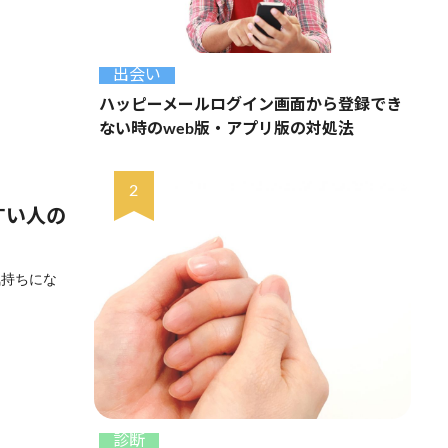
出会い
ハッピーメールログイン画面から登録でき
ない時のweb版・アプリ版の対処法
すい人の
気持ちにな
診断