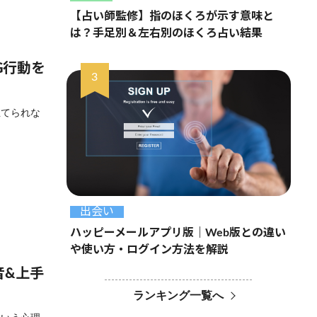
【占い師監修】指のほくろが示す意味と
は？手足別＆左右別のほくろ占い結果
G行動を
立てられな
出会い
ハッピーメールアプリ版｜Web版との違い
や使い方・ログイン方法を解説
音&上手
ランキング一覧へ