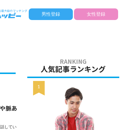
男性登録
女性登録
人気記事ランキング
選や脈あ
で話してい