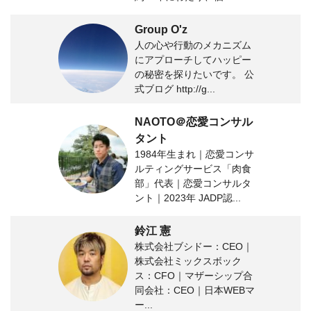
Group O'z
人の心や行動のメカニズム
にアプローチしてハッピー
の秘密を探りたいです。 公
式ブログ http://g...
NAOTO＠恋愛コンサル
タント
1984年生まれ｜恋愛コンサ
ルティングサービス「肉食
部」代表｜恋愛コンサルタ
ント｜2023年 JADP認...
鈴江 憲
株式会社ブシドー：CEO｜
株式会社ミックスボック
ス：CFO｜マザーシップ合
同会社：CEO｜日本WEBマ
ー...