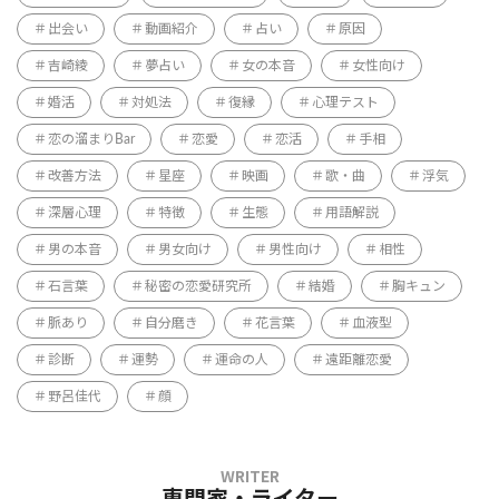
出会い
動画紹介
占い
原因
吉崎綾
夢占い
女の本音
女性向け
婚活
対処法
復縁
心理テスト
恋の溜まりBar
恋愛
恋活
手相
改善方法
星座
映画
歌・曲
浮気
深層心理
特徴
生態
用語解説
男の本音
男女向け
男性向け
相性
石言葉
秘密の恋愛研究所
結婚
胸キュン
脈あり
自分磨き
花言葉
血液型
診断
運勢
運命の人
遠距離恋愛
野呂佳代
顔