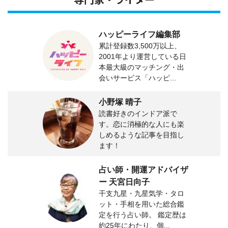
専門家・ライター
ハッピーライフ編集部
累計登録数3,500万以上、
2001年より運営している日
本最大級のマッチング・出
会いサービス「ハッピ...
小野塚 晴子
読書好きのインドア派で
す。恋に消極的な人にも楽
しめるような記事を目指し
ます！
占い師・開運アドバイザ
ー 天宮日向子
干支九星・九星気学・タロ
ット・手相を用いた総合鑑
定を行う占い師。 鑑定歴は
約25年にわたり、個...