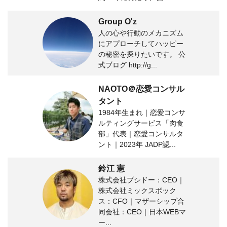
Group O'z
人の心や行動のメカニズム
にアプローチしてハッピー
の秘密を探りたいです。 公
式ブログ http://g...
NAOTO＠恋愛コンサル
タント
1984年生まれ｜恋愛コンサ
ルティングサービス「肉食
部」代表｜恋愛コンサルタ
ント｜2023年 JADP認...
鈴江 憲
株式会社ブシドー：CEO｜
株式会社ミックスボック
ス：CFO｜マザーシップ合
同会社：CEO｜日本WEBマ
ー...