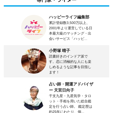
専門家・ライター
ハッピーライフ編集部
累計登録数3,500万以上、
2001年より運営している日
本最大級のマッチング・出
会いサービス「ハッピ...
小野塚 晴子
読書好きのインドア派で
す。恋に消極的な人にも楽
しめるような記事を目指し
ます！
占い師・開運アドバイザ
ー 天宮日向子
干支九星・九星気学・タロ
ット・手相を用いた総合鑑
定を行う占い師。 鑑定歴は
約25年にわたり、個...