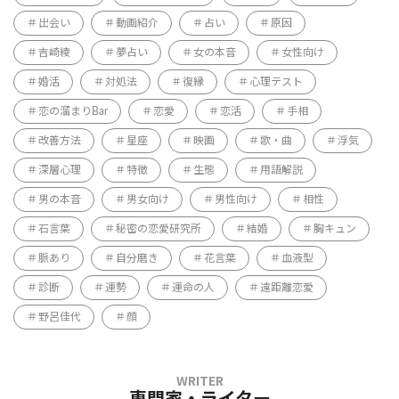
出会い
動画紹介
占い
原因
吉崎綾
夢占い
女の本音
女性向け
婚活
対処法
復縁
心理テスト
恋の溜まりBar
恋愛
恋活
手相
改善方法
星座
映画
歌・曲
浮気
深層心理
特徴
生態
用語解説
男の本音
男女向け
男性向け
相性
石言葉
秘密の恋愛研究所
結婚
胸キュン
脈あり
自分磨き
花言葉
血液型
診断
運勢
運命の人
遠距離恋愛
野呂佳代
顔