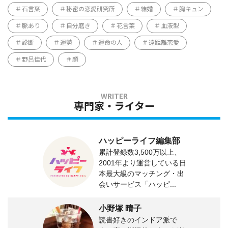
石言葉
秘密の恋愛研究所
結婚
胸キュン
脈あり
自分磨き
花言葉
血液型
診断
運勢
運命の人
遠距離恋愛
野呂佳代
顔
専門家・ライター
ハッピーライフ編集部
累計登録数3,500万以上、
2001年より運営している日
本最大級のマッチング・出
会いサービス「ハッピ...
小野塚 晴子
読書好きのインドア派で