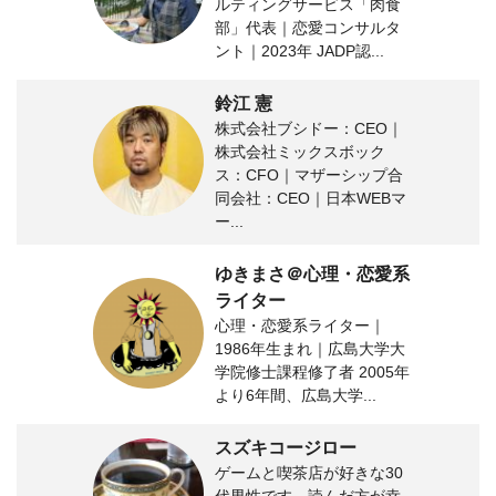
ルティングサービス「肉食
部」代表｜恋愛コンサルタ
ント｜2023年 JADP認...
鈴江 憲
株式会社ブシドー：CEO｜
株式会社ミックスボック
ス：CFO｜マザーシップ合
同会社：CEO｜日本WEBマ
ー...
ゆきまさ＠心理・恋愛系
ライター
心理・恋愛系ライター｜
1986年生まれ｜広島大学大
学院修士課程修了者 2005年
より6年間、広島大学...
スズキコージロー
ゲームと喫茶店が好きな30
代男性です。読んだ方が幸