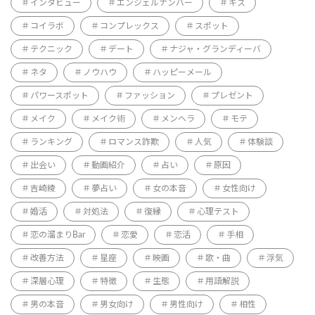
インタビュー
エンジェルナンバー
キス
コイラボ
コンプレックス
スポット
テクニック
デート
ナジャ・グランディーバ
ネタ
ノウハウ
ハッピーメール
パワースポット
ファッション
プレゼント
メイク
メイク術
メンヘラ
モテ
ランキング
ロマンス詐欺
人気
体験談
出会い
動画紹介
占い
原因
吉崎綾
夢占い
女の本音
女性向け
婚活
対処法
復縁
心理テスト
恋の溜まりBar
恋愛
恋活
手相
改善方法
星座
映画
歌・曲
浮気
深層心理
特徴
生態
用語解説
男の本音
男女向け
男性向け
相性