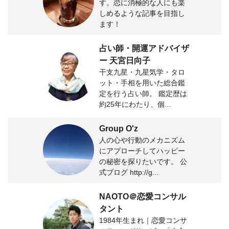
す。恋に消極的な人にも楽
しめるような記事を目指し
ます！
占い師・開運アドバイザ
ー 天宮日向子
干支九星・九星気学・タロ
ット・手相を用いた総合鑑
定を行う占い師。 鑑定歴は
約25年にわたり、個...
Group O'z
人の心や行動のメカニズム
にアプローチしてハッピー
の秘密を探りたいです。 公
式ブログ http://g...
NAOTO＠恋愛コンサル
タント
1984年生まれ｜恋愛コンサ